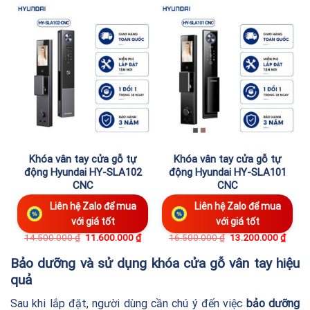
Khóa vân tay cửa gỗ tự
Khóa vân tay cửa gỗ tự
động Hyundai HY-SLA102
động Hyundai HY-SLA101
CNC
CNC
Liên hệ Zalo để mua
Liên hệ Zalo để mua
với giá tốt
với giá tốt
Giá
Giá
14.500.000
₫
11.600.000
₫
16.500.000
₫
13.200.000
₫
gốc
hiện
là:
tại
Bảo dưỡng và sử dụng khóa cửa gỗ vân tay hiệu
14.500.000 ₫.
là:
11.600.000 ₫.
quả
Sau khi lắp đặt, người dùng cần chú ý đến việc
bảo dưỡng