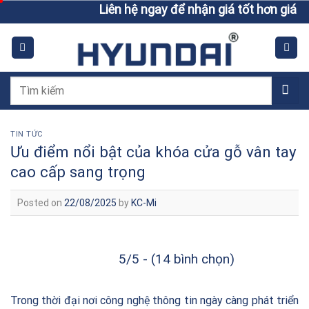
Skip
Liên hệ ngay để nhận giá tốt hơn giá niêm yết
to
content
Tìm
kiếm:
TIN TỨC
Ưu điểm nổi bật của khóa cửa gỗ vân tay
cao cấp sang trọng
Posted on
22/08/2025
by
KC-Mi
5/5 - (14 bình chọn)
Trong thời đại nơi công nghệ thông tin ngày càng phát triển