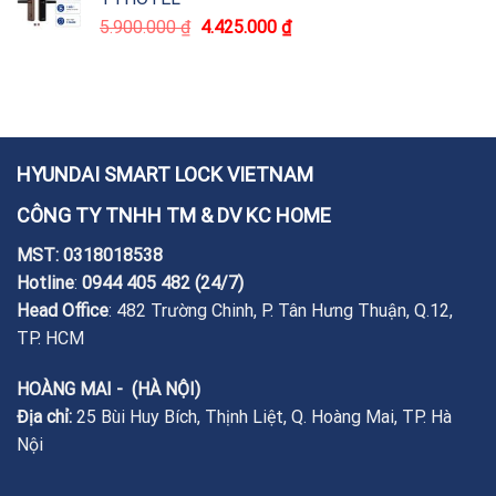
5.900.000
₫
4.425.000
₫
HYUNDAI SMART LOCK VIETNAM
CÔNG TY TNHH TM & DV KC HOME
MST: 0318018538
Hotline
:
0944 405 482
(24/7)
Head Office
: 482 Trường Chinh, P. Tân Hưng Thuận, Q.12,
TP. HCM
HOÀNG MAI - (HÀ NỘI)
Địa chỉ:
25 Bùi Huy Bích, Thịnh Liệt, Q. Hoàng Mai, TP. Hà
Nội