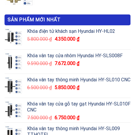
SẢN PHẨM MỚI NHẤT
Khóa điện tử khách sạn Hyundai HY-HL02
5.800.000
₫
4.350.000
₫
Khóa vân tay cửa nhôm Hyundai HY-SLS008F
9.590.000
₫
7.672.000
₫
Khóa vân tay thông minh Hyundai HY-SL010 CNC
6.500.000
₫
5.850.000
₫
Khóa vân tay cửa gỗ tay gạt Hyundai HY-SL010F
CNC
7.500.000
₫
6.750.000
₫
Khóa vân tay thông minh Hyundai HY-SL009
TTHOTEL