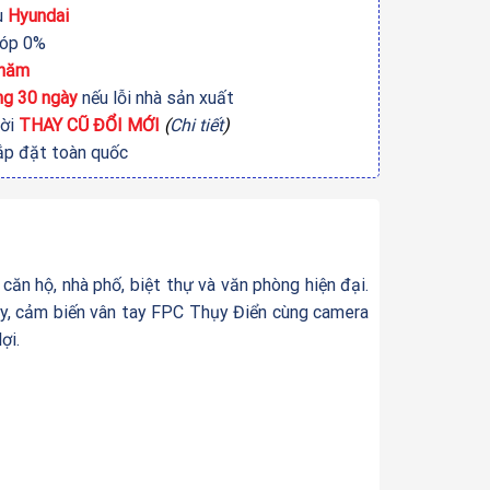
u
Hyundai
góp 0%
 năm
ng 30 ngày
nếu lỗi nhà sản xuất
đời
THAY CŨ ĐỔI MỚI
(
Chi tiết
)
ắp đặt toàn quốc
căn hộ, nhà phố, biệt thự và văn phòng hiện đại.
tay, cảm biến vân tay FPC Thụy Điển cùng camera
ợi.