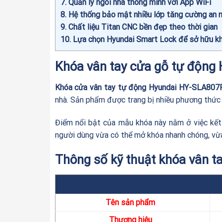
7
Quản lý ngôi nhà thông minh với App WiFi
8
Hệ thống bảo mật nhiều lớp tăng cường an n
9
Chất liệu Titan CNC bền đẹp theo thời gian
10
Lựa chọn Hyundai Smart Lock để sở hữu kh
Khóa vân tay cửa gỗ tự động
Khóa cửa vân tay tự động Hyundai HY-SLA807
nhà. Sản phẩm được trang bị nhiều phương thức x
Điểm nổi bật của mẫu khóa này nằm ở việc kết 
người dùng vừa có thể mở khóa nhanh chóng, vừ
Thông số kỹ thuật khóa vân 
Tên sản phẩm
Thương hiệu