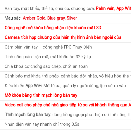
Vân tay, mật khẩu, thẻ từ, chìa cơ, chuông cửa,
Palm vein, App Wifi
Màu sắc:
Amber Gold, Blue gray, Silver
Công nghệ mở khóa bằng nhận diện khuôn mặt 3D
Camera tích hợp chuông cửa hiển thị hình ảnh bên ngoài cửa
Cảm biến vân tay – công nghệ FPC Thụy Điển
Tính năng xáo trộn mã, mật khẩu ảo 32 ký tự
Chìa khoá cơ chống sao chép, chốt an toàn
Cảnh báo mở khóa trái phép, cảnh báo đột nhập, vô hiệu hóa thẻ t
Điều khiển
App WiFi:
Mở từ xa, quản lý người dùng, lịch sử ra vào
Mở khóa bằng tĩnh mạch lòng bàn tay
Video call cho phép chủ nhà giao tiếp từ xa với khách thông qua A
Tĩnh mạch lòng bàn tay:
dùng hồng ngoại phát hiện cơ thể sống t
Nhận diện vân tay nhanh chỉ trong 0,5s