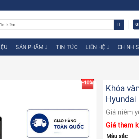
m
G
ếm:
IỆU
SẢN PHẨM
TIN TỨC
LIÊN HỆ
CHÍNH 
-10%
Khóa vân
Hyundai
Màu sắc