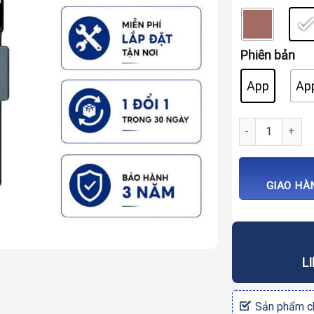
Phiên bản
App
Ap
Khóa vân tay cử
GIAO HÀ
L
Sản phẩm ch