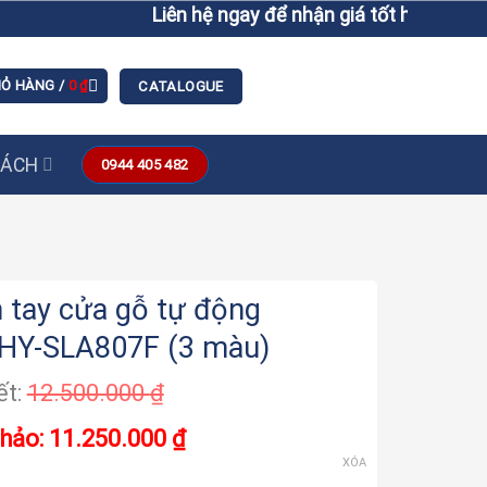
Liên hệ ngay để nhận giá tốt hơn giá niêm yế
IỎ HÀNG /
0
₫
CATALOGUE
SÁCH
0944 405 482
 tay cửa gỗ tự động
 HY-SLA807F (3 màu)
12.500.000
₫
11.250.000
₫
XÓA