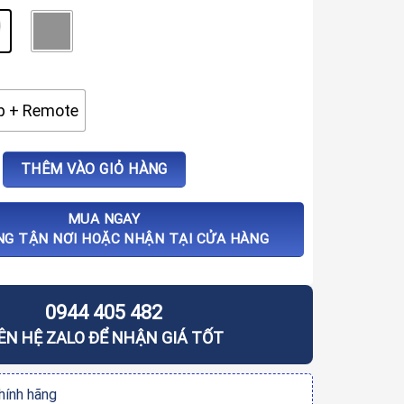
p + Remote
a gỗ tự động Hyundai HY-SLA807F (3 màu) số lượng
THÊM VÀO GIỎ HÀNG
MUA NGAY
NG TẬN NƠI HOẶC NHẬN TẠI CỬA HÀNG
0944 405 482
IÊN HỆ ZALO ĐỂ NHẬN GIÁ TỐT
ính hãng