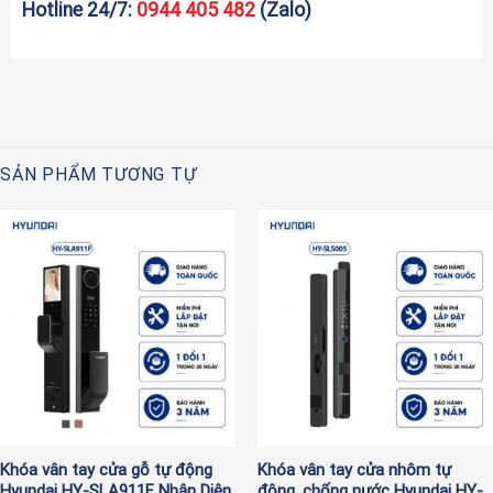
Hotline 24/7:
0944 405 482
(Zalo)
SẢN PHẨM TƯƠNG TỰ
Khóa vân tay cửa gỗ tự động
Khóa vân tay cửa nhôm tự
Hyundai HY-SLA911F Nhận Diện
động, chống nước Hyundai HY-