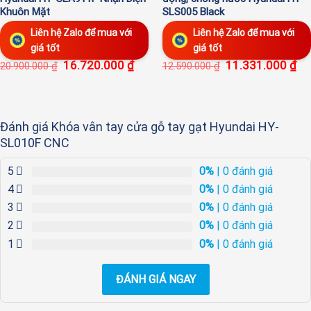
Khuôn Mặt
SLS005 Black
Liên hệ Zalo để mua với
Liên hệ Zalo để mua với
giá tốt
giá tốt
Giá
Giá
16.720.000
₫
11.331.000
₫
20.900.000
₫
12.590.000
₫
gốc
hiệ
là:
tại
12.590.000 ₫.
là:
11.
Đánh giá Khóa vân tay cửa gỗ tay gạt Hyundai HY-
SL010F CNC
5
0%
| 0 đánh giá
4
0%
| 0 đánh giá
3
0%
| 0 đánh giá
2
0%
| 0 đánh giá
1
0%
| 0 đánh giá
ĐÁNH GIÁ NGAY