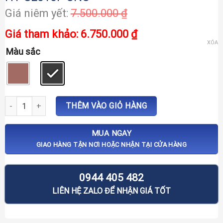
7.500.000
₫
6.750.000
₫
XÓA
Màu sắc
Khóa vân tay cửa gỗ tay gạt Hyundai HY-SL010F CNC số lượng
THÊM VÀO GIỎ HÀNG
MUA NGAY
GIAO HÀNG TẬN NƠI HOẶC NHẬN TẠI CỬA HÀNG
0944 405 482
LIÊN HỆ ZALO ĐỂ NHẬN GIÁ TỐT