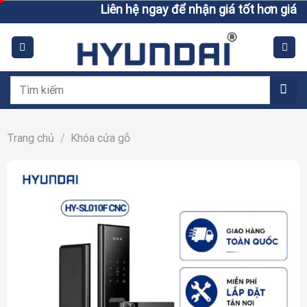
Skip
Liên hệ ngay để nhận giá tốt hơn giá niêm 
to
content
Tìm
kiếm:
Trang chủ
/
Khóa cửa gỗ