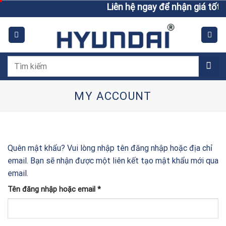
Skip
Liên hệ ngay để nhận giá tốt h
to
content
Tìm
kiếm:
MY ACCOUNT
Quên mật khẩu? Vui lòng nhập tên đăng nhập hoặc địa chỉ
email. Bạn sẽ nhận được một liên kết tạo mật khẩu mới qua
email.
Bắt
Tên đăng nhập hoặc email
*
buộc