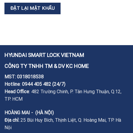
ĐẶT LẠI MẬT KHẨU
HYUNDAI SMART LOCK VIETNAM
CÔNG TY TNHH TM & DV KC HOME
MST: 0318018538
Hotline
:
0944 405 482
(24/7)
Head Office
: 482 Trường Chinh, P. Tân Hưng Thuận, Q.12,
TP. HCM
HOÀNG MAI - (HÀ NỘI)
Địa chỉ:
25 Bùi Huy Bích, Thịnh Liệt, Q. Hoàng Mai, TP. Hà
Nội