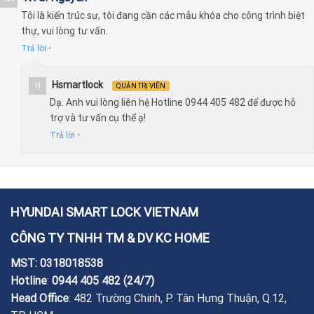
Tôi là kiến trúc sư, tôi đang cần các mẫu khóa cho công trình biệt
thự, vui lòng tư vấn.
Trả lời
•
Hsmartlock
H
QUẢN TRỊ VIÊN
Dạ. Anh vui lòng liên hệ Hotline 0944 405 482 để được hỗ
trợ và tư vấn cụ thể ạ!
Trả lời
•
HYUNDAI SMART LOCK VIETNAM
CÔNG TY TNHH TM & DV KC HOME
MST: 0318018538
Hotline
:
0944 405 482
(24/7)
Head Office
: 482 Trường Chinh, P. Tân Hưng Thuận, Q.12,