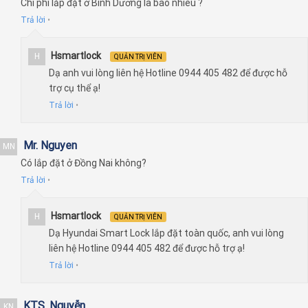
Chi phí lắp đặt ở Bình Dương là bao nhiêu ?
Trả lời
•
Hsmartlock
H
QUẢN TRỊ VIÊN
Dạ anh vui lòng liên hệ Hotline 0944 405 482 để được hỗ
trợ cụ thể ạ!
Trả lời
•
Mr. Nguyen
MN
Có lắp đặt ở Đồng Nai không?
Trả lời
•
Hsmartlock
H
QUẢN TRỊ VIÊN
Dạ Hyundai Smart Lock lắp đặt toàn quốc, anh vui lòng
liên hệ Hotline 0944 405 482 để được hỗ trợ ạ!
Trả lời
•
KTS. Nguyễn
KN