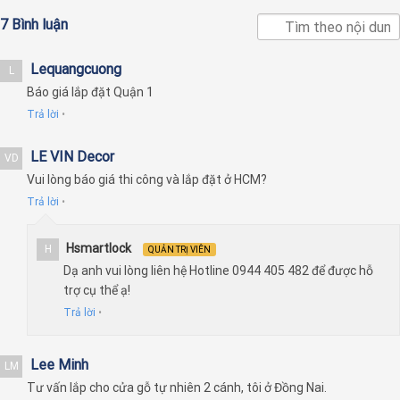
7 Bình luận
Lequangcuong
L
Báo giá lắp đặt Quận 1
Trả lời
•
LE VIN Decor
VD
Vui lòng báo giá thi công và lắp đặt ở HCM?
Trả lời
•
Hsmartlock
H
QUẢN TRỊ VIÊN
Dạ anh vui lòng liên hệ Hotline 0944 405 482 để được hỗ
trợ cụ thể ạ!
Trả lời
•
Lee Minh
LM
Tư vấn lắp cho cửa gỗ tự nhiên 2 cánh, tôi ở Đồng Nai.