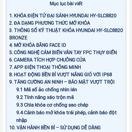
Mục lục bài viết
1
KHÓA ĐIỆN TỬ ĐẠI SẢNH HYUNDAI HY-SLC8820
2
ĐA DẠNG PHƯƠNG THỨC MỞ KHÓA
3
THÔNG SỐ KỸ THUẬT KHÓA HYUNDAI HY-SLC8820
BRONZE
4
MỞ KHÓA BẰNG FACE ID
5
CÔNG NGHỆ CẢM BIẾN VÂN TAY FPC THỤY ĐIỂN
6
CAMERA TÍCH HỢP CHUÔNG CỬA
7
APP ĐIỆN THOẠI THÔNG MINH
8
HOẠT ĐỘNG BỀN BỈ VƯỢT NẮNG GIÓ VỚI IP68
9
TĂNG CƯỜNG AN NINH – BẢO MẬT VƯỢT TRỘI
9.1
Mã số ảo chống nhìn lén
9.2
Tính năng xáo trộn mã
9.3
Chìa khóa cơ chống sao chép
9.4
Cảnh báo mở khóa trái phép, cảnh báo đột
nhập
10
VẬN HÀNH BỀN BỈ – SỬ DỤNG DỄ DÀNG