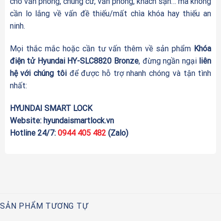
cho văn phòng, chung cư, văn phòng, khách sạn… mà không
cần lo lắng về vấn đề thiếu/mất chìa khóa hay thiếu an
ninh.
Mọi thắc mắc hoặc cần tư vấn thêm về sản phẩm
Khóa
điện tử Hyundai HY-SLC8820 Bronze
, đừng ngần ngại
liên
hệ với chúng tôi
để được hỗ trợ nhanh chóng và tận tình
nhất:
HYUNDAI SMART LOCK
Website:
hyundaismartlock.vn
Hotline 24/7:
0944 405 482
(Zalo)
SẢN PHẨM TƯƠNG TỰ