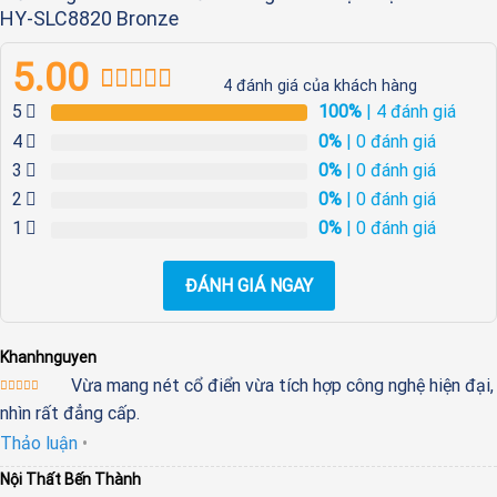
HY-SLC8820 Bronze
5.00
4
đánh giá của khách hàng
5.00
4
trên 5
5
100%
| 4 đánh giá
dựa trên
4
0%
| 0 đánh giá
đánh giá
3
0%
| 0 đánh giá
2
0%
| 0 đánh giá
1
0%
| 0 đánh giá
ĐÁNH GIÁ NGAY
Khanhnguyen
Vừa mang nét cổ điển vừa tích hợp công nghệ hiện đại,
Được xếp
nhìn rất đẳng cấp.
hạng
5
5
sao
Thảo luận
•
Nội Thất Bến Thành