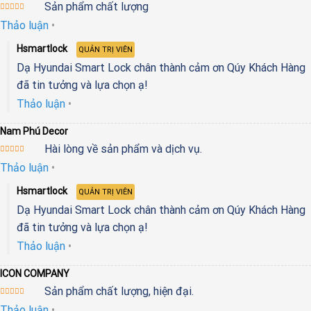
Sản phẩm chất lượng
Được xếp
Thảo luận
•
hạng
5
5
sao
Hsmartlock
QUẢN TRỊ VIÊN
Dạ Hyundai Smart Lock chân thành cảm ơn Qúy Khách Hàng
đã tin tưởng và lựa chọn ạ!
Thảo luận
•
Nam Phú Decor
Hài lòng về sản phẩm và dịch vụ.
Được xếp
Thảo luận
•
hạng
5
5
sao
Hsmartlock
QUẢN TRỊ VIÊN
Dạ Hyundai Smart Lock chân thành cảm ơn Qúy Khách Hàng
đã tin tưởng và lựa chọn ạ!
Thảo luận
•
ICON COMPANY
Sản phẩm chất lượng, hiện đại.
Được xếp
Thảo luận
•
hạng
5
5