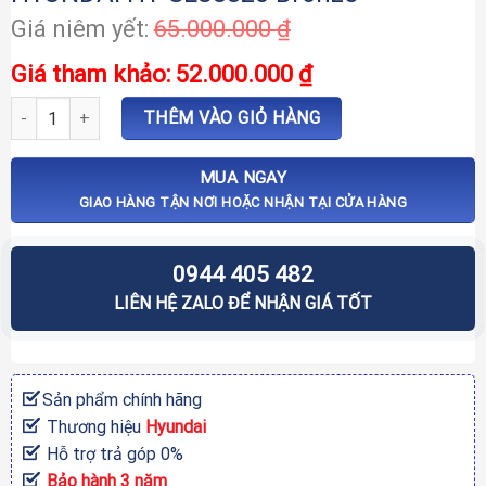
Giá
65.000.000
₫
gốc
Giá
52.000.000
₫
là:
hiện
65.000.000 ₫.
tại
Khóa cửa thông minh biệt thự HYUNDAI HY-SLC8820 Bronze số lư
THÊM VÀO GIỎ HÀNG
là:
52.000.000 ₫.
MUA NGAY
GIAO HÀNG TẬN NƠI HOẶC NHẬN TẠI CỬA HÀNG
0944 405 482
LIÊN HỆ ZALO ĐỂ NHẬN GIÁ TỐT
Sản phẩm chính hãng
Thương hiệu
Hyundai
Hỗ trợ trả góp 0%
Bảo hành 3 năm