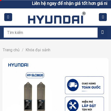
Skip
Liên hệ ngay để nhận giá tốt hơn giá niêm yết
to
content
Tìm
kiếm:
Trang chủ
/
Khóa đại sảnh