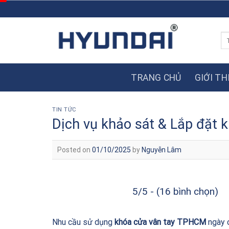
Skip
to
content
Tì
ki
TRANG CHỦ
GIỚI TH
TIN TỨC
Dịch vụ khảo sát & Lắp đặt
Posted on
01/10/2025
by
Nguyễn Lâm
5/5 - (16 bình chọn)
Nhu cầu sử dụng
khóa cửa vân tay TPHCM
ngày 