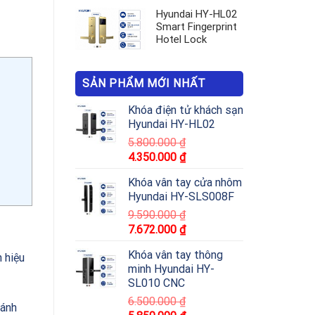
Hyundai HY-HL02
Smart Fingerprint
Hotel Lock
SẢN PHẨM MỚI NHẤT
Khóa điện tử khách sạn
Hyundai HY-HL02
5.800.000
₫
4.350.000
₫
Khóa vân tay cửa nhôm
Hyundai HY-SLS008F
9.590.000
₫
7.672.000
₫
Khóa vân tay thông
n hiệu
minh Hyundai HY-
SL010 CNC
6.500.000
₫
ránh