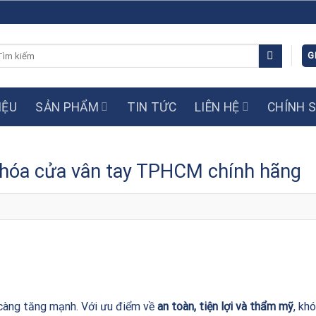
m
G
ếm:
IỆU
SẢN PHẨM
TIN TỨC
LIÊN HỆ
CHÍNH 
 khóa cửa vân tay TPHCM chính hãng
càng tăng mạnh. Với ưu điểm về
an toàn, tiện lợi và thẩm mỹ
, kh