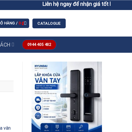
Liên hệ ngay để nhận giá tốt hơn giá niêm yết
IỎ HÀNG /
0
₫
CATALOGUE
SÁCH
0944 405 482
óa vân