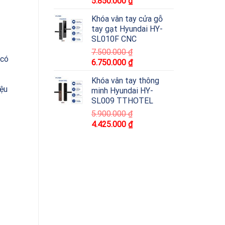
5.850.000
₫
Khóa vân tay cửa gỗ
tay gạt Hyundai HY-
SL010F CNC
7.500.000
₫
 có
6.750.000
₫
Khóa vân tay thông
iệu
minh Hyundai HY-
SL009 TTHOTEL
5.900.000
₫
4.425.000
₫