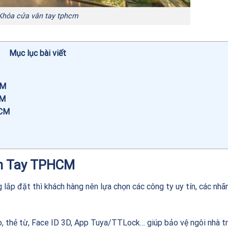
Khóa cửa vân tay tphcm
Mục lục bài viết
CM
CM
HCM
ân Tay TPHCM
g lắp đặt thì khách hàng nên lựa chọn các công ty uy tín, các nhã
o, thẻ từ, Face ID 3D, App Tuya/TTLock… giúp bảo vệ ngôi nhà t