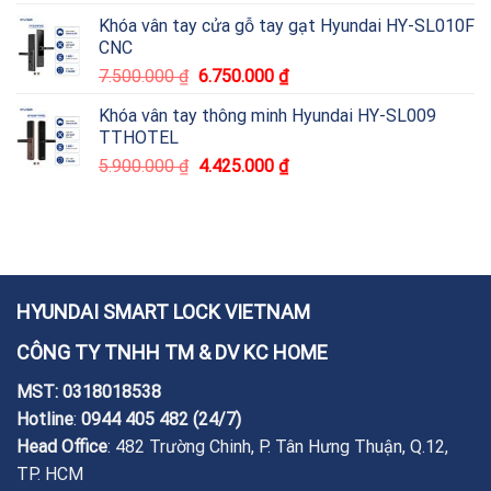
Khóa vân tay cửa gỗ tay gạt Hyundai HY-SL010F
CNC
7.500.000
₫
6.750.000
₫
Khóa vân tay thông minh Hyundai HY-SL009
TTHOTEL
5.900.000
₫
4.425.000
₫
HYUNDAI SMART LOCK VIETNAM
CÔNG TY TNHH TM & DV KC HOME
MST: 0318018538
Hotline
:
0944 405 482
(24/7)
Head Office
: 482 Trường Chinh, P. Tân Hưng Thuận, Q.12,
TP. HCM