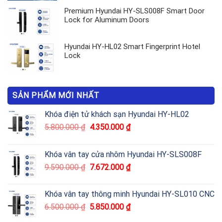
Premium Hyundai HY-SLS008F Smart Door
Lock for Aluminum Doors
Hyundai HY-HL02 Smart Fingerprint Hotel
Lock
SẢN PHẨM MỚI NHẤT
Khóa điện tử khách sạn Hyundai HY-HL02
5.800.000
₫
4.350.000
₫
Khóa vân tay cửa nhôm Hyundai HY-SLS008F
9.590.000
₫
7.672.000
₫
Khóa vân tay thông minh Hyundai HY-SL010 CNC
6.500.000
₫
5.850.000
₫