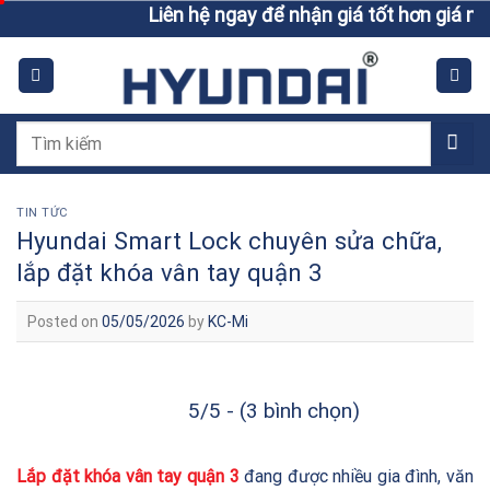
Skip
Liên hệ ngay để nhận giá tốt hơn giá niêm yết
to
content
Tìm
kiếm:
TIN TỨC
Hyundai Smart Lock chuyên sửa chữa,
lắp đặt khóa vân tay quận 3
Posted on
05/05/2026
by
KC-Mi
5/5 - (3 bình chọn)
Lắp đặt khóa vân tay quận 3
đang được nhiều gia đình, văn