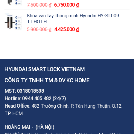
7.500.000
₫
6.750.000
₫
Khóa vân tay thông minh Hyundai HY-SL009
TTHOTEL
5.900.000
₫
4.425.000
₫
HYUNDAI SMART LOCK VIETNAM
CÔNG TY TNHH TM & DV KC HOME
MST: 0318018538
Hotline
:
0944 405 482
(24/7)
Head Office
: 482 Trường Chinh, P. Tân Hưng Thuận, Q.12,
TP. HCM
HOÀNG MAI - (HÀ NỘI)