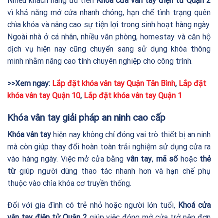
Nhiều khách hàng ưu tiên
Khoá cửa vân tay điện tử Quận 2
vì khả năng mở cửa nhanh chóng, hạn chế tình trạng quên
chìa khóa và nâng cao sự tiện lợi trong sinh hoạt hàng ngày.
Ngoài nhà ở cá nhân, nhiều văn phòng, homestay và căn hộ
dịch vụ hiện nay cũng chuyển sang sử dụng khóa thông
minh nhằm nâng cao tính chuyên nghiệp cho công trình.
>>Xem ngay:
Lắp đặt khóa vân tay Quận Tân Bình
,
Lắp đặt
khóa vân tay Quận 10
,
Lắp đặt khóa vân tay Quận 1
Khóa vân tay giải pháp an ninh cao cấp
Khóa vân tay
hiện nay không chỉ đóng vai trò thiết bị an ninh
mà còn giúp thay đổi hoàn toàn trải nghiệm sử dụng cửa ra
vào hàng ngày. Việc mở cửa bằng
vân tay
,
mã số
hoặc
thẻ
từ
giúp người dùng thao tác nhanh hơn và hạn chế phụ
thuộc vào chìa khóa cơ truyền thống.
Đối với gia đình có trẻ nhỏ hoặc người lớn tuổi,
Khoá cửa
vân tay điện tử Quận 2
giúp việc đóng mở cửa trở nên đơn