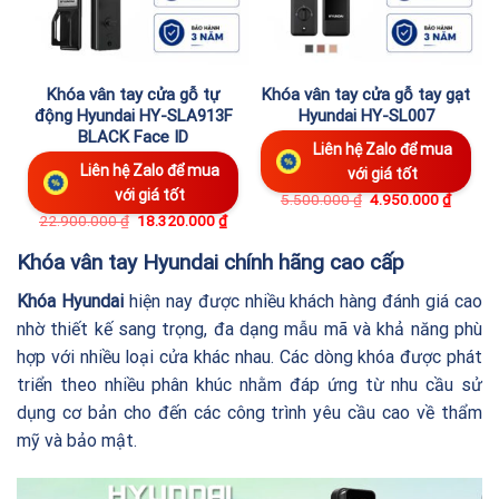
Khóa vân tay cửa gỗ tự
Khóa vân tay cửa gỗ tay gạt
động Hyundai HY-SLA913F
Hyundai HY-SL007
BLACK Face ID
Liên hệ Zalo để mua
Liên hệ Zalo để mua
với giá tốt
với giá tốt
5.500.000
₫
4.950.000
₫
22.900.000
₫
18.320.000
₫
Khóa vân tay Hyundai chính hãng cao cấp
Khóa Hyundai
hiện nay được nhiều khách hàng đánh giá cao
nhờ thiết kế sang trọng, đa dạng mẫu mã và khả năng phù
hợp với nhiều loại cửa khác nhau. Các dòng khóa được phát
triển theo nhiều phân khúc nhằm đáp ứng từ nhu cầu sử
dụng cơ bản cho đến các công trình yêu cầu cao về thẩm
mỹ và bảo mật.