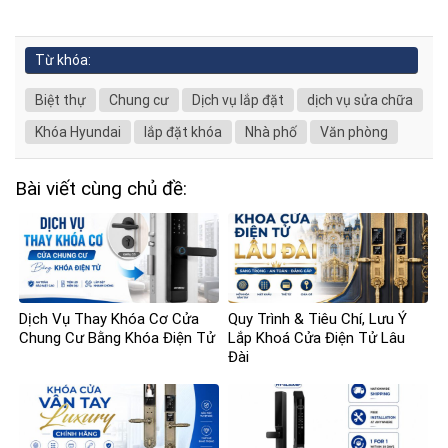
Từ khóa:
Biệt thự
Chung cư
Dịch vụ lắp đặt
dịch vụ sửa chữa
Khóa Hyundai
lắp đặt khóa
Nhà phố
Văn phòng
Bài viết cùng chủ đề:
Dịch Vụ Thay Khóa Cơ Cửa
Quy Trình & Tiêu Chí, Lưu Ý
Chung Cư Bằng Khóa Điện Tử
Lắp Khoá Cửa Điện Tử Lâu
Đài