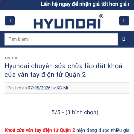
Skip
Liên hệ ngay để nhận giá tốt hơn giá niêm yết
to
content
Tìm
kiếm:
TIN TỨC
Hyundai chuyên sửa chữa lắp đặt khoá
cửa vân tay điện tử Quận 2
Posted on
07/05/2026
by
KC-Mi
5/5 - (3 bình chọn)
Khoá cửa vân tay điện tử Quận 2
hiện đang được nhiều gia