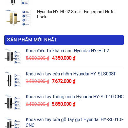
Hyundai HY-HL02 Smart Fingerprint Hotel
Lock
SẢN PHẨM MỚI NHẤT
Khóa điện tử khách sạn Hyundai HY-HL02
5.800.000
₫
4.350.000
₫
Khóa vân tay cửa nhôm Hyundai HY-SLS008F
9.590.000
₫
7.672.000
₫
Khóa vân tay thông minh Hyundai HY-SL010 CNC
6.500.000
₫
5.850.000
₫
Khóa vân tay cửa gỗ tay gạt Hyundai HY-SL010F
CNC