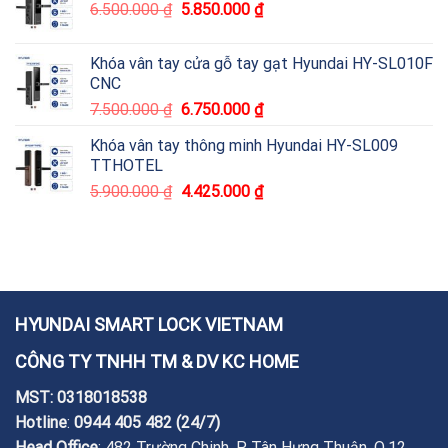
6.500.000
₫
5.850.000
₫
Khóa vân tay cửa gỗ tay gạt Hyundai HY-SL010F
CNC
7.500.000
₫
6.750.000
₫
Khóa vân tay thông minh Hyundai HY-SL009
TTHOTEL
5.900.000
₫
4.425.000
₫
HYUNDAI SMART LOCK VIETNAM
CÔNG TY TNHH TM & DV KC HOME
MST: 0318018538
Hotline
:
0944 405 482
(24/7)
Head Office
: 482 Trường Chinh, P. Tân Hưng Thuận, Q.12,