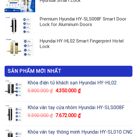
Hyundai Smart Lock
Premium Hyundai HY-SLS008F Smart Door
Lock for Aluminum Doors
Hyundai HY-HL02 Smart Fingerprint Hotel
Lock
SẢN PHẨM MỚI NHẤT
Khóa điện tử khách sạn Hyundai HY-HL02
5.800.000
₫
4.350.000
₫
Khóa vân tay cửa nhôm Hyundai HY-SLS008F
9.590.000
₫
7.672.000
₫
Khóa vân tay thông minh Hyundai HY-SL010 CNC