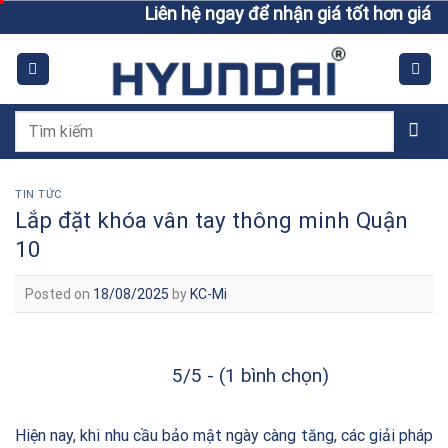
Skip
Liên hệ ngay để nhận giá tốt hơn giá niêm yết
to
content
Tìm
kiếm:
TIN TỨC
Lắp đặt khóa vân tay thông minh Quận
10
Posted on
18/08/2025
by
KC-Mi
5/5 - (1 bình chọn)
Hiện nay, khi nhu cầu bảo mật ngày càng tăng, các giải pháp