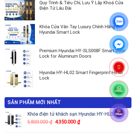
Quy Trình & Tiêu Chí, Lưu Ý Lắp Khoá Cửa
Điện Tử Lâu Đài
Khóa Cửa Vân Tay Luxury Chính Hãng |
Hyundai Smart Lock
Premium Hyundai HY-SLS008F Smart Door
Lock for Aluminum Doors
Hyundai HY-HL02 Smart Fingerprint Hotel
Lock
SẢN PHẨM MỚI NHẤT
Khóa điện tử khách sạn Hyundai HY-HL02
5.800.000
₫
4.350.000
₫