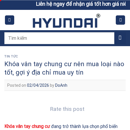
Skip
Liên hệ ngay để nhận giá tốt hơn giá niêm yết
to
content
Tìm
kiếm:
TIN TỨC
Khóa vân tay chung cư nên mua loại nào
tốt, gợi ý địa chỉ mua uy tín
Posted on
02/04/2026
by
DoAnh
Rate this post
Khóa vân tay chung cư
đang trở thành lựa chọn phổ biến