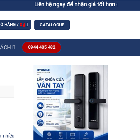
Liên hệ ngay để nhận giá tốt hơn giá niêm yết
IỎ HÀNG /
0
₫
CATALOGUE
SÁCH
0944 405 482
a nhiều