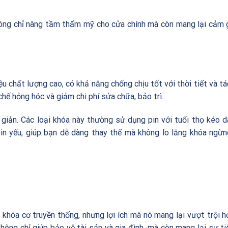
ông chỉ nâng tầm thẩm mỹ cho cửa chính mà còn mang lại cảm 
u chất lượng cao, có khả năng chống chịu tốt với thời tiết và t
 chế hỏng hóc và giảm chi phí sửa chữa, bảo trì.
 giản. Các loại khóa này thường sử dụng pin với tuổi thọ kéo d
in yếu, giúp bạn dễ dàng thay thế mà không lo lắng khóa ngừ
khóa cơ truyền thống, nhưng lợi ích mà nó mang lại vượt trội h
ng chỉ giúp bảo vệ tài sản và gia đình, mà còn mang lại sự ti