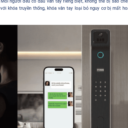
Mỗi người đều có dấu vân tay riêng biệt, không thể bị sao ché
 với khóa truyền thống, khóa vân tay loại bỏ nguy cơ bị mất h