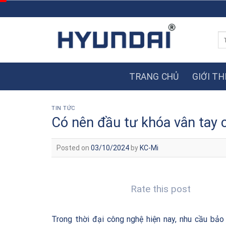
Skip
to
content
Tì
ki
TRANG CHỦ
GIỚI TH
TIN TỨC
Có nên đầu tư khóa vân tay 
Posted on
03/10/2024
by
KC-Mi
Rate this post
Trong thời đại công nghệ hiện nay, nhu cầu bảo