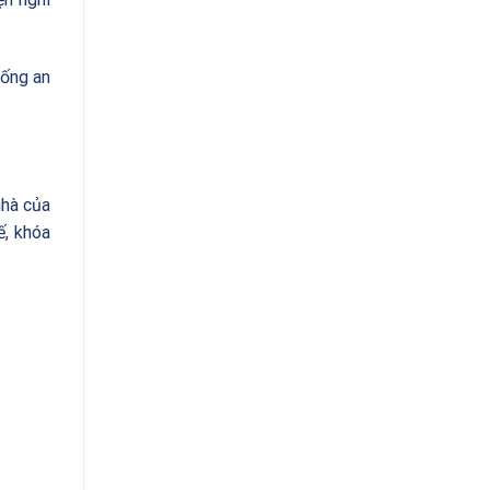
hống an
nhà của
ế, khóa