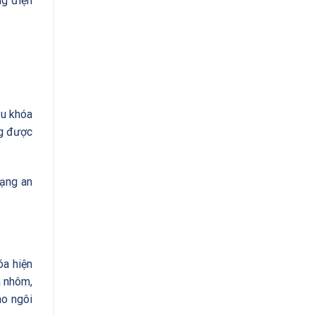
ng điện
ẫu khóa
ng được
rạng an
óa hiện
m nhôm,
ho ngôi