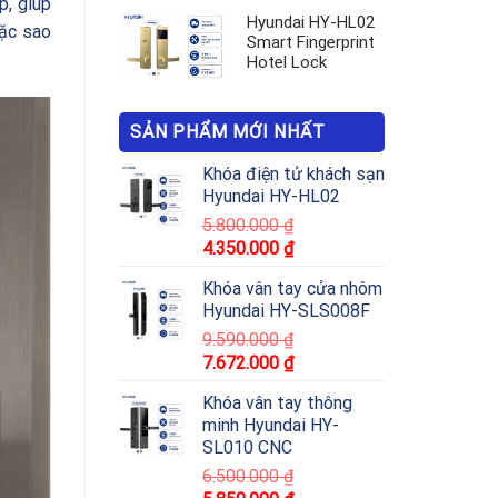
p, giúp
Hyundai HY-HL02
oặc sao
Smart Fingerprint
Hotel Lock
SẢN PHẨM MỚI NHẤT
Khóa điện tử khách sạn
Hyundai HY-HL02
5.800.000
₫
4.350.000
₫
Khóa vân tay cửa nhôm
Hyundai HY-SLS008F
9.590.000
₫
7.672.000
₫
Khóa vân tay thông
minh Hyundai HY-
SL010 CNC
6.500.000
₫