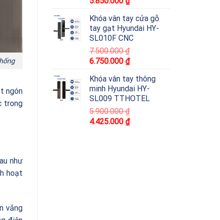
5.850.000
₫
Khóa vân tay cửa gỗ
tay gạt Hyundai HY-
SL010F CNC
7.500.000
₫
6.750.000
₫
thống
Khóa vân tay thông
minh Hyundai HY-
ặt ngón
SL009 TTHOTEL
c trong
5.900.000
₫
4.425.000
₫
hau như
nh hoạt
ên vắng