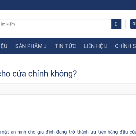
m
G
ếm:
IỆU
SẢN PHẨM
TIN TỨC
LIÊN HỆ
CHÍNH 
cho cửa chính không?
 mật an ninh cho gia đình đang trở thành ưu tiên hàng đầu củ