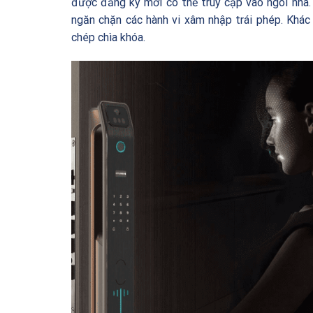
được đăng ký mới có thể truy cập vào ngôi nhà. 
ngăn chặn các hành vi xâm nhập trái phép. Khác
chép chìa khóa.