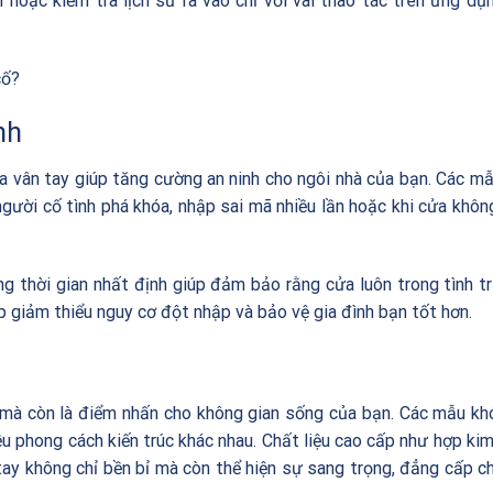
hoặc kiểm tra lịch sử ra vào chỉ với vài thao tác trên ứng dụ
cố?
nh
óa vân tay giúp tăng cường an ninh cho ngôi nhà của bạn. Các m
người cố tình phá khóa, nhập sai mã nhiều lần hoặc khi cửa khô
g thời gian nhất định giúp đảm bảo rằng cửa luôn trong tình t
p giảm thiểu nguy cơ đột nhập và bảo vệ gia đình bạn tốt hơn.
mà còn là điểm nhấn cho không gian sống của bạn. Các mẫu kh
ều phong cách kiến trúc khác nhau. Chất liệu cao cấp như hợp ki
tay không chỉ bền bỉ mà còn thể hiện sự sang trọng, đẳng cấp c