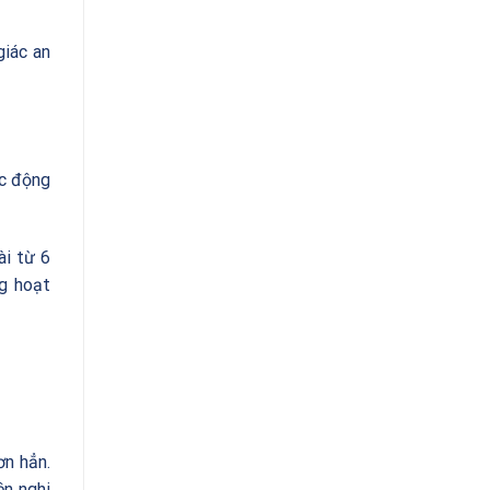
giác an
ác động
ài từ 6
ng hoạt
ơn hẳn.
ện nghi