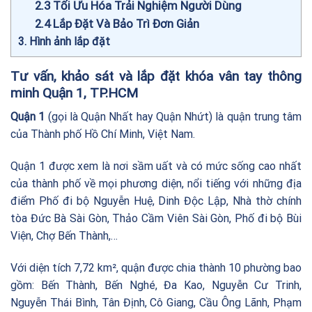
2.3
Tối Ưu Hóa Trải Nghiệm Người Dùng
2.4
Lắp Đặt Và Bảo Trì Đơn Giản
3
Hình ảnh lắp đặt
Tư vấn, khảo sát và lắp đặt khóa vân tay thông
minh Quận 1, TP.HCM
Quận 1
(gọi là Quận Nhất hay Quận Nhứt) là quận trung tâm
của Thành phố Hồ Chí Minh, Việt Nam.
Quận 1 được xem là nơi sầm uất và có mức sống cao nhất
của thành phố về mọi phương diện, nổi tiếng với những địa
điểm Phố đi bộ Nguyễn Huệ, Dinh Độc Lập, Nhà thờ chính
tòa Đức Bà Sài Gòn, Thảo Cầm Viên Sài Gòn, Phố đi bộ Bùi
Viện, Chợ Bến Thành,…
Với diện tích 7,72 km², quận được chia thành 10 phường bao
gồm: Bến Thành, Bến Nghé, Đa Kao, Nguyễn Cư Trinh,
Nguyễn Thái Bình, Tân Định, Cô Giang, Cầu Ông Lãnh, Phạm