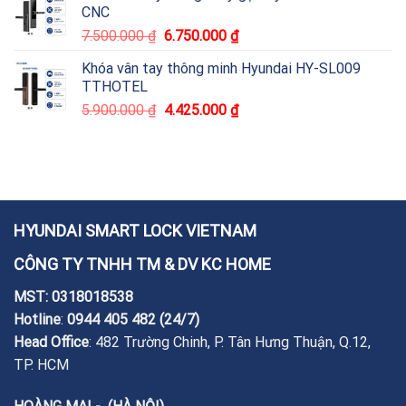
CNC
7.500.000
₫
6.750.000
₫
Khóa vân tay thông minh Hyundai HY-SL009
TTHOTEL
5.900.000
₫
4.425.000
₫
HYUNDAI SMART LOCK VIETNAM
CÔNG TY TNHH TM & DV KC HOME
MST: 0318018538
Hotline
:
0944 405 482
(24/7)
Head Office
: 482 Trường Chinh, P. Tân Hưng Thuận, Q.12,
TP. HCM