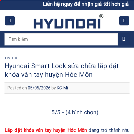
Skip
Liên hệ ngay để nhận giá tốt hơn giá niêm yết
to
content
Tìm
kiếm:
TIN TỨC
Hyundai Smart Lock sửa chữa lắp đặt
khóa vân tay huyện Hóc Môn
Posted on
05/05/2026
by
KC-Mi
5/5 - (4 bình chọn)
Lắp đặt khóa vân tay huyện Hóc Môn
đang trở thành nhu