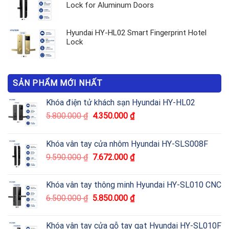
Lock for Aluminum Doors
Hyundai HY-HL02 Smart Fingerprint Hotel
Lock
SẢN PHẨM MỚI NHẤT
Khóa điện tử khách sạn Hyundai HY-HL02
5.800.000
₫
4.350.000
₫
Khóa vân tay cửa nhôm Hyundai HY-SLS008F
9.590.000
₫
7.672.000
₫
Khóa vân tay thông minh Hyundai HY-SL010 CNC
6.500.000
₫
5.850.000
₫
Khóa vân tay cửa gỗ tay gạt Hyundai HY-SL010F