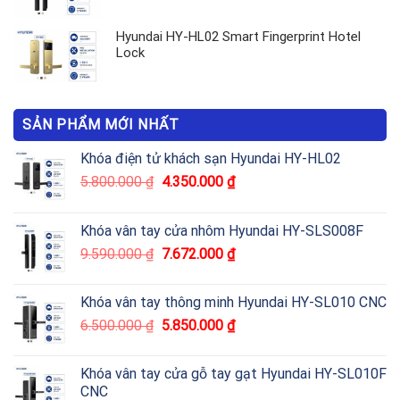
Hyundai HY-HL02 Smart Fingerprint Hotel
Lock
SẢN PHẨM MỚI NHẤT
Khóa điện tử khách sạn Hyundai HY-HL02
5.800.000
₫
4.350.000
₫
Khóa vân tay cửa nhôm Hyundai HY-SLS008F
9.590.000
₫
7.672.000
₫
Khóa vân tay thông minh Hyundai HY-SL010 CNC
6.500.000
₫
5.850.000
₫
Khóa vân tay cửa gỗ tay gạt Hyundai HY-SL010F
CNC