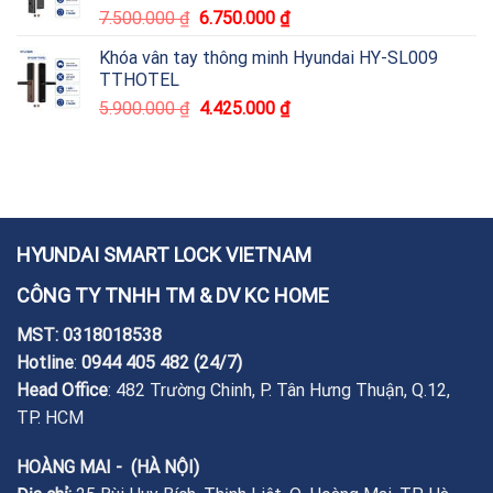
7.500.000
₫
6.750.000
₫
Khóa vân tay thông minh Hyundai HY-SL009
TTHOTEL
5.900.000
₫
4.425.000
₫
HYUNDAI SMART LOCK VIETNAM
CÔNG TY TNHH TM & DV KC HOME
MST: 0318018538
Hotline
:
0944 405 482
(24/7)
Head Office
: 482 Trường Chinh, P. Tân Hưng Thuận, Q.12,
TP. HCM
HOÀNG MAI - (HÀ NỘI)