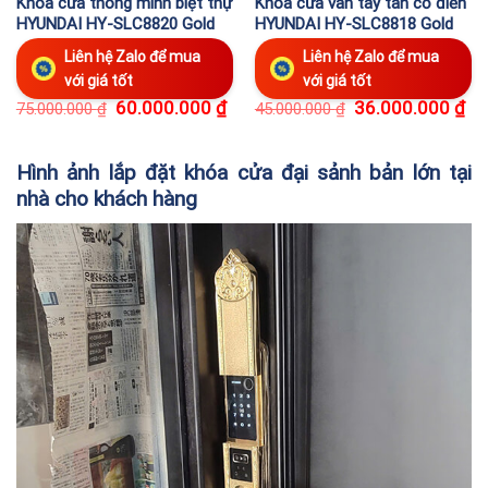
Khóa cửa thông minh biệt thự
Khóa cửa vân tay tân cổ điển
HYUNDAI HY-SLC8820 Gold
HYUNDAI HY-SLC8818 Gold
Liên hệ Zalo để mua
Liên hệ Zalo để mua
với giá tốt
với giá tốt
Giá
Giá
Giá
Giá
60.000.000
₫
36.000.000
₫
75.000.000
₫
45.000.000
₫
gốc
hiện
gốc
hiệ
là:
tại
là:
tại
75.000.000 ₫.
là:
45.000.000 ₫.
là:
Hình ảnh lắp đặt khóa cửa đại sảnh bản lớn tại
60.000.000 ₫.
36.
nhà cho khách hàng