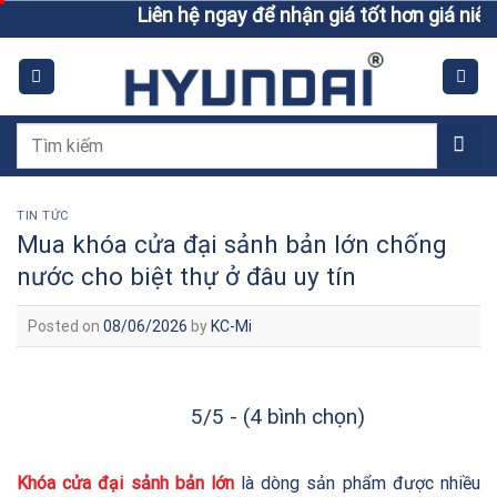
Skip
Liên hệ ngay để nhận giá tốt hơn giá niêm yết
to
content
Tìm
kiếm:
TIN TỨC
Mua khóa cửa đại sảnh bản lớn chống
nước cho biệt thự ở đâu uy tín
Posted on
08/06/2026
by
KC-Mi
5/5 - (4 bình chọn)
Khóa cửa đại sảnh bản lớn
là dòng sản phẩm được nhiều