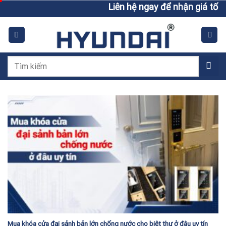
Skip
Liên hệ ngay để nhận giá tốt h
to
content
Tìm
kiếm:
Mua khóa cửa đại sảnh bản lớn chống nước cho biệt thự ở đâu uy tín