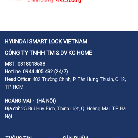
5.900.000
₫
4.425.000
₫
HYUNDAI SMART LOCK VIETNAM
CÔNG TY TNHH TM & DV KC HOME
MST: 0318018538
Hotline
:
0944 405 482
(24/7)
Head Office
: 482 Trường Chinh, P. Tân Hưng Thuận, Q.12,
TP. HCM
HOÀNG MAI - (HÀ NỘI)
Địa chỉ:
25 Bùi Huy Bích, Thịnh Liệt, Q. Hoàng Mai, TP. Hà
Nội