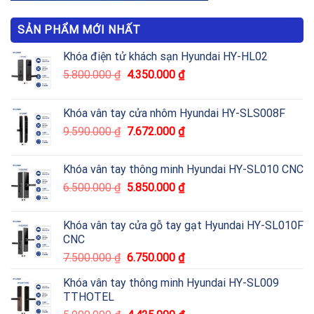
SẢN PHẨM MỚI NHẤT
Khóa điện tử khách sạn Hyundai HY-HL02
5.800.000
₫
4.350.000
₫
Khóa vân tay cửa nhôm Hyundai HY-SLS008F
9.590.000
₫
7.672.000
₫
Khóa vân tay thông minh Hyundai HY-SL010 CNC
6.500.000
₫
5.850.000
₫
Khóa vân tay cửa gỗ tay gạt Hyundai HY-SL010F
CNC
7.500.000
₫
6.750.000
₫
Khóa vân tay thông minh Hyundai HY-SL009
TTHOTEL