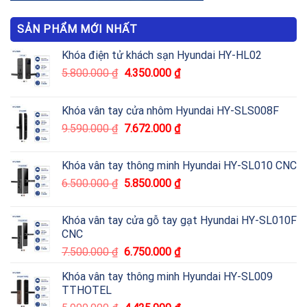
SẢN PHẨM MỚI NHẤT
Khóa điện tử khách sạn Hyundai HY-HL02
5.800.000
₫
4.350.000
₫
Khóa vân tay cửa nhôm Hyundai HY-SLS008F
9.590.000
₫
7.672.000
₫
Khóa vân tay thông minh Hyundai HY-SL010 CNC
6.500.000
₫
5.850.000
₫
Khóa vân tay cửa gỗ tay gạt Hyundai HY-SL010F
CNC
7.500.000
₫
6.750.000
₫
Khóa vân tay thông minh Hyundai HY-SL009
TTHOTEL