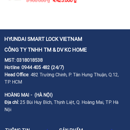
5.900.000
₫
4.425.000
₫
HYUNDAI SMART LOCK VIETNAM
CÔNG TY TNHH TM & DV KC HOME
MST: 0318018538
Hotline
:
0944 405 482
(24/7)
Head Office
: 482 Trường Chinh, P. Tân Hưng Thuận, Q.12,
TP. HCM
HOÀNG MAI - (HÀ NỘI)
Địa chỉ:
25 Bùi Huy Bích, Thịnh Liệt, Q. Hoàng Mai, TP. Hà
Nội