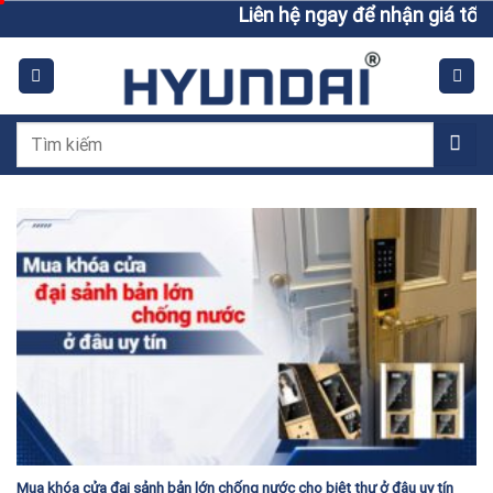
Skip
Liên hệ ngay để nhận giá tốt h
to
content
Tìm
kiếm:
Mua khóa cửa đại sảnh bản lớn chống nước cho biệt thự ở đâu uy tín