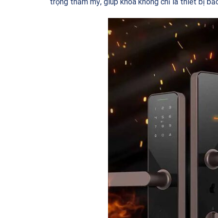
trọng thẩm mỹ, giúp khóa không chỉ là thiết bị bả