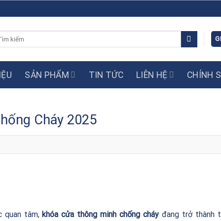
m
G
ếm:
IỆU
SẢN PHẨM
TIN TỨC
LIÊN HỆ
CHÍNH 
Chống Cháy 2025
c quan tâm,
khóa cửa thông minh chống cháy
đang trở thành t