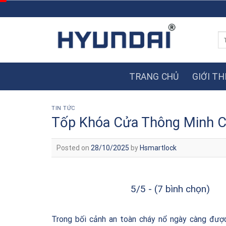
Skip
to
content
Tì
ki
TRANG CHỦ
GIỚI TH
TIN TỨC
Tốp Khóa Cửa Thông Minh 
Posted on
28/10/2025
by
Hsmartlock
5/5 - (7 bình chọn)
Trong bối cảnh an toàn cháy nổ ngày càng đượ