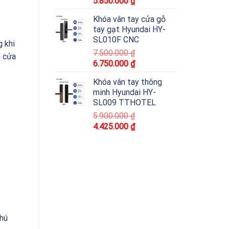
5.850.000
₫
Khóa vân tay cửa gỗ
tay gạt Hyundai HY-
SL010F CNC
g khi
7.500.000
₫
h cửa
6.750.000
₫
Khóa vân tay thông
minh Hyundai HY-
SL009 TTHOTEL
5.900.000
₫
4.425.000
₫
chú