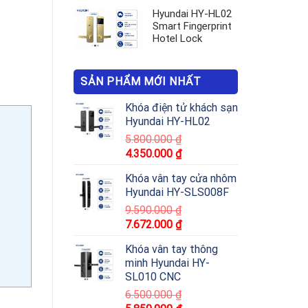
Hyundai HY-HL02
Smart Fingerprint
Hotel Lock
SẢN PHẨM MỚI NHẤT
Khóa điện tử khách sạn
Hyundai HY-HL02
5.800.000
₫
4.350.000
₫
Khóa vân tay cửa nhôm
Hyundai HY-SLS008F
9.590.000
₫
7.672.000
₫
Khóa vân tay thông
minh Hyundai HY-
SL010 CNC
6.500.000
₫