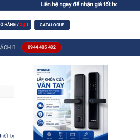
Liên hệ ngay để nhận giá tốt hơn giá niêm yết
IỎ HÀNG /
0
₫
CATALOGUE
SÁCH
0944 405 482
hiết bị