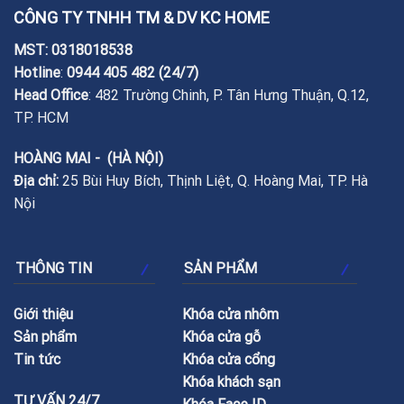
CÔNG TY TNHH TM & DV KC HOME
MST: 0318018538
Hotline
:
0944 405 482
(24/7)
Head Office
: 482 Trường Chinh, P. Tân Hưng Thuận, Q.12,
TP. HCM
HOÀNG MAI - (HÀ NỘI)
Địa chỉ:
25 Bùi Huy Bích, Thịnh Liệt, Q. Hoàng Mai, TP. Hà
Nội
THÔNG TIN
SẢN PHẨM
Giới thiệu
Khóa cửa nhôm
Sản phẩm
Khóa cửa gỗ
Tin tức
Khóa cửa cổng
Khóa khách sạn
TƯ VẤN 24/7