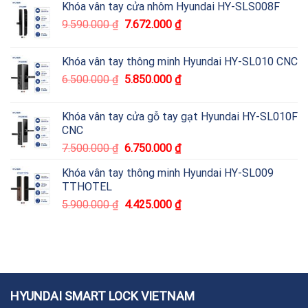
Khóa vân tay cửa nhôm Hyundai HY-SLS008F
9.590.000
₫
7.672.000
₫
Khóa vân tay thông minh Hyundai HY-SL010 CNC
6.500.000
₫
5.850.000
₫
Khóa vân tay cửa gỗ tay gạt Hyundai HY-SL010F
CNC
7.500.000
₫
6.750.000
₫
Khóa vân tay thông minh Hyundai HY-SL009
TTHOTEL
5.900.000
₫
4.425.000
₫
HYUNDAI SMART LOCK VIETNAM