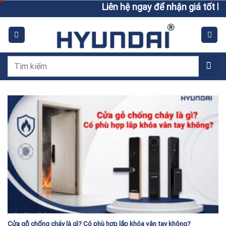
Skip
Liên hệ ngay để nhận giá tốt hơn 
to
content
Tìm
kiếm:
Cửa gỗ chống cháy là gì? Có phù hợp lắp khóa vân tay không?