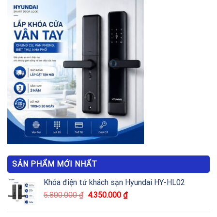
SẢN PHẨM MỚI NHẤT
Khóa điện tử khách sạn Hyundai HY-HL02
5.800.000
₫
4.350.000
₫