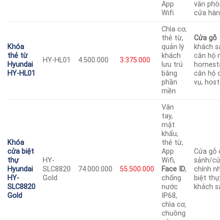
App
văn phò
Wifi
cửa hà
Chìa cơ,
thẻ từ,
Cửa gỗ
Khóa
quản lý
khách s
thẻ từ
khách
căn hộ m
HY-HL01
4.500.000
3.375.000
Hyundai
lưu trú
homest
HY-HL01
bằng
căn hộ 
phần
vụ, host
mền
Vân
tay,
mật
khẩu,
Khóa
thẻ từ,
cửa biệt
App
Cửa gỗ 
thự
HY-
Wifi,
sảnh/c
Hyundai
SLC8820
74.000.000
55.500.000
Face ID
,
chính nh
HY-
Gold
chống
biệt thự
SLC8820
nước
khách s
Gold
IP68,
chìa cơ,
chuông