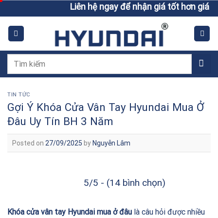
Skip
Liên hệ ngay để nhận giá tốt hơn giá niêm yế
to
content
Tìm
kiếm:
TIN TỨC
Gợi Ý Khóa Cửa Vân Tay Hyundai Mua Ở
Đâu Uy Tín BH 3 Năm
Posted on
27/09/2025
by
Nguyễn Lâm
5/5 - (14 bình chọn)
Khóa cửa vân tay Hyundai mua ở đâu
là câu hỏi được nhiều