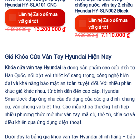
Hyundai HY-SLA101 CNC
chống nước, vân tay 2 chiều
Hyundai HY-SLN002 Black
Liên hệ Zalo để mua
Liên hệ Zalo để mua
với giá tốt
với giá tốt
13.200.000
₫
16.500.000
₫
7.110.000
₫
7.900.000
₫
Giá Khóa Cửa Vân Tay Hyundai Hiện Nay
Khóa cửa vân tay Hyundai
là dòng sản phẩm cao cấp đến từ
Hàn Quốc, nổi bật với thiết kế sang trọng, công nghệ hiện
đại và khả năng bảo mật an toàn tuyệt đối. Với nhiều phân
khúc giá khác nhau, từ bình dân đến cao cấp, Hyundai
Smartlock đáp ứng nhu cầu đa dạng của các gia đình, chung
cư, văn phòng và biệt thự. Các mẫu khóa thường tích hợp
nhiều phương thức mở như vân tay, mã số, thẻ từ, chìa cơ và
điều khiển qua ứng dụng điện thoại.
Dưới đây là bảng giá khóa vân tay Hyundai chính hãng – bảo