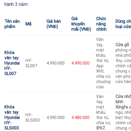
hành 3 năm:
Giá
Chức
Tên sản
Giá bán
Dùng c
Mã
khuyến
năng
phẩm
(VNĐ)
loại cửa
mãi (VNĐ)
chính
Vân
tay,
Cửa gỗ
mật
phòng n
Khóa
khẩu,
nhà phố,
vân tay
HY-
thẻ từ,
thự, cử
Hyundai
4.990.000
4.490.000
SL007
App
chính c
HY-
Wifi,
chung c
SL007
chìa cơ,
văn phò
chuông
cửa hà
cửa
Vân
Cửa nh
tay,
kính
Khóa
mật
Xingfa
p
vân tay
khẩu,
ngủ, nh
HY-
Hyundai
4.990.000
4.480.000
thẻ từ,
biệt thự
SLS003
HY-
chìa cơ,
chính c
SLS003
IP67
,
chung c