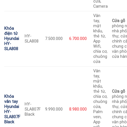
cửa,
Camera
Vân
tay,
Cửa gỗ
mật
phòng n
Khóa
khẩu,
nhà phố,
điện tử
HY-
thẻ từ,
thự, cử
Hyundai
7.500.000
6.700.000
SLA808
App
chính c
HY-
Wifi,
chung c
SLA808
chìa cơ,
văn phò
chuông
cửa hà
cửa
Vân
tay,
mật
khẩu,
thẻ từ,
Cửa gỗ
Khóa
chìa cơ,
phòng n
vân tay
chuông
nhà phố,
HY-
Hyundai
cửa,
thự, cử
SLA807F
9.990.000
8.980.000
HY-
Palm
chính c
Black
SLA807F
vein,
chung c
Black
App
văn phò