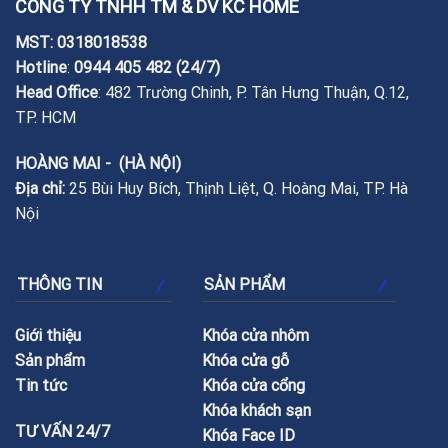
CÔNG TY TNHH TM & DV KC HOME
MST: 0318018538
Hotline
:
0944 405 482
(24/7)
Head Office
: 482 Trường Chinh, P. Tân Hưng Thuận, Q.12,
TP. HCM
HOÀNG MAI - (HÀ NỘI)
Địa chỉ:
25 Bùi Huy Bích, Thịnh Liệt, Q. Hoàng Mai, TP. Hà
Nội
THÔNG TIN
SẢN PHẨM
Giới thiệu
Khóa cửa nhôm
Sản phẩm
Khóa cửa gỗ
Tin tức
Khóa cửa cổng
Khóa khách sạn
TƯ VẤN 24/7
Khóa Face ID