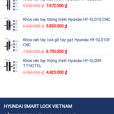
9.590.000
₫
7.672.000
₫
Khóa vân tay thông minh Hyundai HY-SL010 CNC
6.500.000
₫
5.850.000
₫
Khóa vân tay cửa gỗ tay gạt Hyundai HY-SL010F
CNC
7.500.000
₫
6.750.000
₫
Khóa vân tay thông minh Hyundai HY-SL009
TTHOTEL
5.900.000
₫
4.425.000
₫
HYUNDAI SMART LOCK VIETNAM