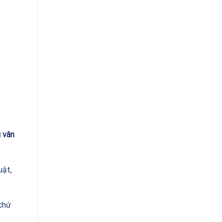
 vân
uật,
 chứ