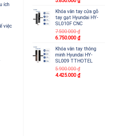
5.850.000
₫
u ích
Khóa vân tay cửa gỗ
tay gạt Hyundai HY-
SL010F CNC
ế việc
7.500.000
₫
6.750.000
₫
Khóa vân tay thông
minh Hyundai HY-
SL009 TTHOTEL
5.900.000
₫
4.425.000
₫