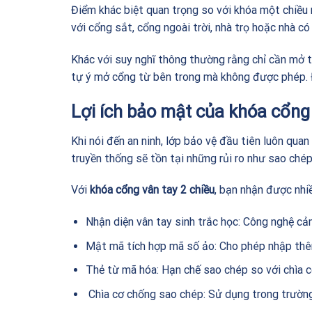
Điểm khác biệt quan trọng so với khóa một chiều 
với cổng sắt, cổng ngoài trời, nhà trọ hoặc nhà có
Khác với suy nghĩ thông thường rằng chỉ cần mở từ
tự ý mở cổng từ bên trong mà không được phép. 
Lợi ích bảo mật của khóa cổng 
Khi nói đến an ninh, lớp bảo vệ đầu tiên luôn qu
truyền thống sẽ tồn tại những rủi ro như sao chép
Với
khóa cổng vân tay 2 chiều
, bạn nhận được nhiề
Nhận diện vân tay sinh trắc học: Công nghệ cảm
Mật mã tích hợp mã số ảo: Cho phép nhập thê
Thẻ từ mã hóa: Hạn chế sao chép so với chìa c
Chìa cơ chống sao chép: Sử dụng trong trường 