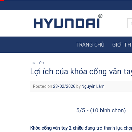
Skip
to
content
Tì
ki
TRANG CHỦ
GIỚI TH
TIN TỨC
Lợi ích của khóa cổng vân ta
Posted on
28/02/2026
by
Nguyễn Lâm
5/5 - (10 bình chọn)
Khóa cổng vân tay 2 chiều
đang trở thành lựa chọn