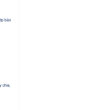
lớp bảo
y chìa,