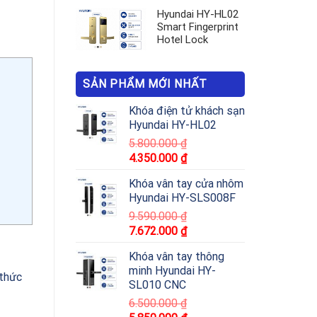
Hyundai HY-HL02
Smart Fingerprint
Hotel Lock
SẢN PHẨM MỚI NHẤT
Khóa điện tử khách sạn
Hyundai HY-HL02
5.800.000
₫
4.350.000
₫
Khóa vân tay cửa nhôm
Hyundai HY-SLS008F
9.590.000
₫
7.672.000
₫
Khóa vân tay thông
minh Hyundai HY-
 thức
SL010 CNC
6.500.000
₫