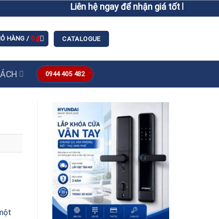
Liên hệ ngay để nhận giá tốt hơn giá niêm yết
IỎ HÀNG /
0
₫
CATALOGUE
SÁCH
0944 405 482
 một