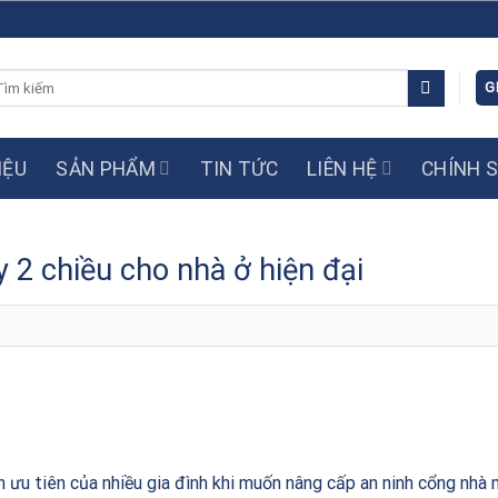
m
G
ếm:
IỆU
SẢN PHẨM
TIN TỨC
LIÊN HỆ
CHÍNH 
y 2 chiều cho nhà ở hiện đại
 ưu tiên của nhiều gia đình khi muốn nâng cấp an ninh cổng nhà