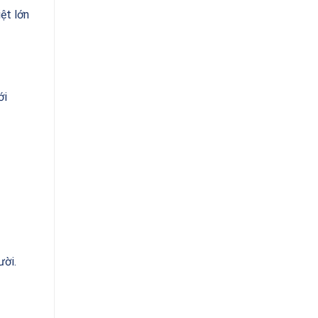
ệt lớn
ới
ười.