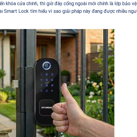
n khóa cửa chính, thì giờ đây cổng ngoài mới chính là lớp bảo v
 Smart Lock tìm hiểu vì sao giải pháp này đang được nhiều ngư