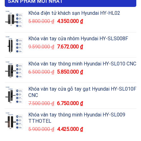
SẢN PHẨM MỚI NHẤT
Khóa điện tử khách sạn Hyundai HY-HL02
5.800.000
₫
4.350.000
₫
Khóa vân tay cửa nhôm Hyundai HY-SLS008F
9.590.000
₫
7.672.000
₫
Khóa vân tay thông minh Hyundai HY-SL010 CNC
6.500.000
₫
5.850.000
₫
Khóa vân tay cửa gỗ tay gạt Hyundai HY-SL010F
CNC
7.500.000
₫
6.750.000
₫
Khóa vân tay thông minh Hyundai HY-SL009
TTHOTEL
5.900.000
₫
4.425.000
₫