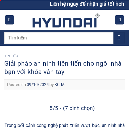
Skip
Liên hệ ngay để nhận giá tốt hơn giá n
to
content
Tìm
kiếm:
TIN TỨC
Giải pháp an ninh tiên tiến cho ngôi nhà
bạn với khóa vân tay
Posted on
09/10/2024
by
KC-Mi
5/5 - (7 bình chọn)
Trong bối cảnh công nghệ phát triển vượt bậc, an ninh nhà