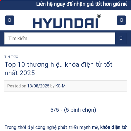
Skip
Liên hệ ngay để nhận giá tốt hơn giá niêm yết
to
content
Tìm
kiếm:
TIN TỨC
Top 10 thương hiệu khóa điện tử tốt
nhất 2025
Posted on
18/08/2025
by
KC-Mi
5/5 - (5 bình chọn)
Trong thời đại công nghệ phát triển mạnh mẽ,
khóa điện tử