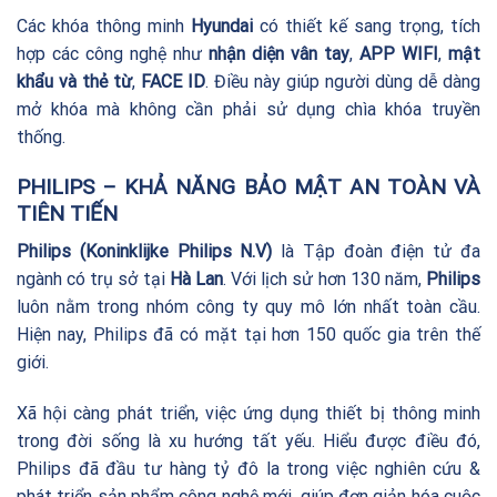
Các khóa thông minh
Hyundai
có thiết kế sang trọng, tích
hợp các công nghệ như
nhận diện vân tay
,
APP WIFI
,
mật
khẩu và thẻ từ
,
FACE ID
. Điều này giúp người dùng dễ dàng
mở khóa mà không cần phải sử dụng chìa khóa truyền
thống.
PHILIPS – KHẢ NĂNG BẢO MẬT AN TOÀN VÀ
TIÊN TIẾN
Philips (Koninklijke Philips N.V)
là Tập đoàn điện tử đa
ngành có trụ sở tại
Hà Lan
. Với lịch sử hơn 130 năm,
Philips
luôn nằm trong nhóm công ty quy mô lớn nhất toàn cầu.
Hiện nay, Philips đã có mặt tại hơn 150 quốc gia trên thế
giới.
Xã hội càng phát triển, việc ứng dụng thiết bị thông minh
trong đời sống là xu hướng tất yếu. Hiểu được điều đó,
Philips đã đầu tư hàng tỷ đô la trong việc nghiên cứu &
phát triển sản phẩm công nghệ mới, giúp đơn giản hóa cuộc