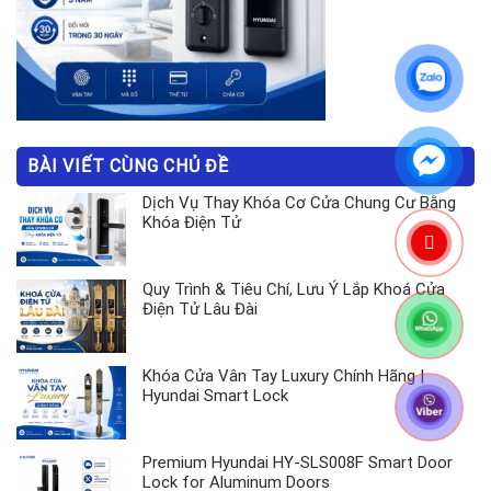
BÀI VIẾT CÙNG CHỦ ĐỀ
Dịch Vụ Thay Khóa Cơ Cửa Chung Cư Bằng
Khóa Điện Tử
Quy Trình & Tiêu Chí, Lưu Ý Lắp Khoá Cửa
Điện Tử Lâu Đài
Khóa Cửa Vân Tay Luxury Chính Hãng |
Hyundai Smart Lock
Premium Hyundai HY-SLS008F Smart Door
Lock for Aluminum Doors