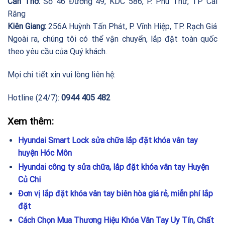
Cần Thơ:
Số 46 Đường 49, KDC 586, P. Phú Thứ, TP Cái
Răng
Kiên Giang:
256A Huỳnh Tấn Phát, P. Vĩnh Hiệp, TP. Rạch Giá
Ngoài ra, chúng tôi có thể vận chuyển, lắp đặt toàn quốc
theo yêu cầu của Quý khách.
Mọi chi tiết xin vui lòng liên hệ:
Hotline (24/7):
0944 405 482
Xem thêm:
Hyundai Smart Lock sửa chữa lắp đặt khóa vân tay
huyện Hóc Môn
Hyundai công ty sửa chữa, lắp đặt khóa vân tay Huyện
Củ Chi
Đơn vị lắp đặt khóa vân tay biên hòa giá rẻ, miễn phí lắp
đặt
Cách Chọn Mua Thương Hiệu Khóa Vân Tay Uy Tín, Chất