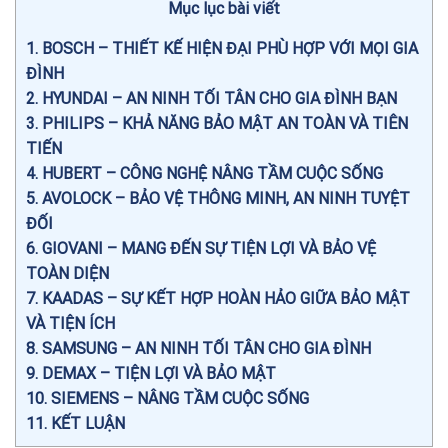
Mục lục bài viết
1
BOSCH – THIẾT KẾ HIỆN ĐẠI PHÙ HỢP VỚI MỌI GIA
ĐÌNH
2
HYUNDAI – AN NINH TỐI TÂN CHO GIA ĐÌNH BẠN
3
PHILIPS – KHẢ NĂNG BẢO MẬT AN TOÀN VÀ TIÊN
TIẾN
4
HUBERT – CÔNG NGHỆ NÂNG TẦM CUỘC SỐNG
5
AVOLOCK – BẢO VỆ THÔNG MINH, AN NINH TUYỆT
ĐỐI
6
GIOVANI – MANG ĐẾN SỰ TIỆN LỢI VÀ BẢO VỆ
TOÀN DIỆN
7
KAADAS – SỰ KẾT HỢP HOÀN HẢO GIỮA BẢO MẬT
VÀ TIỆN ÍCH
8
SAMSUNG – AN NINH TỐI TÂN CHO GIA ĐÌNH
9
DEMAX – TIỆN LỢI VÀ BẢO MẬT
10
SIEMENS – NÂNG TẦM CUỘC SỐNG
11
KẾT LUẬN