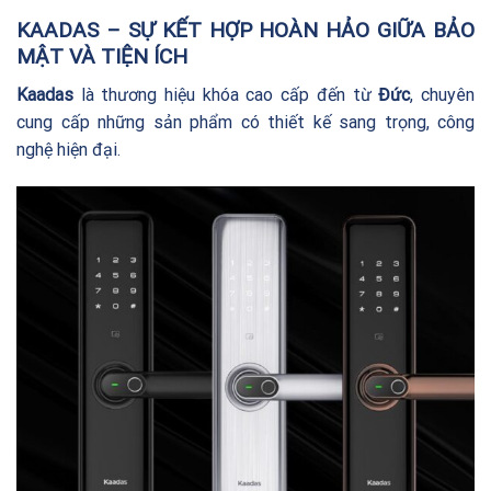
KAADAS – SỰ KẾT HỢP HOÀN HẢO GIỮA BẢO
MẬT VÀ TIỆN ÍCH
Kaadas
là thương hiệu khóa cao cấp đến từ
Đức
, chuyên
cung cấp những sản phẩm có thiết kế sang trọng, công
nghệ hiện đại.