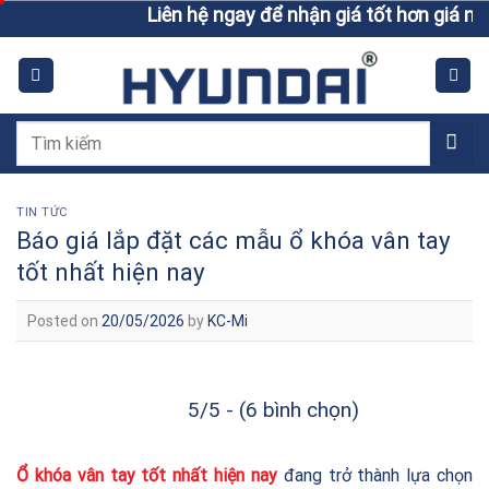
Skip
Liên hệ ngay để nhận giá tốt hơn giá niêm yết
to
content
Tìm
kiếm:
TIN TỨC
Báo giá lắp đặt các mẫu ổ khóa vân tay
tốt nhất hiện nay
Posted on
20/05/2026
by
KC-Mi
5/5 - (6 bình chọn)
Ổ khóa vân tay tốt nhất hiện nay
đang trở thành lựa chọn