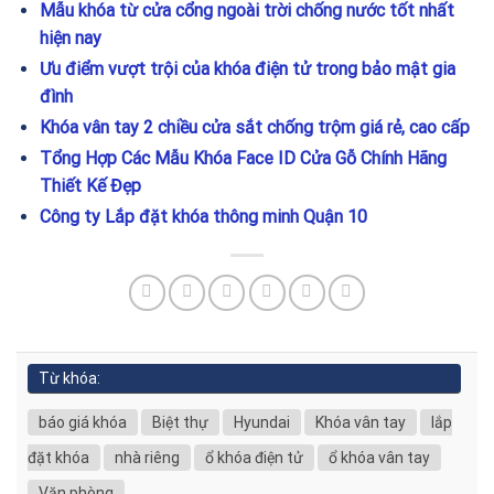
Mẫu khóa từ cửa cổng ngoài trời chống nước tốt nhất
hiện nay
Ưu điểm vượt trội của khóa điện tử trong bảo mật gia
đình
Khóa vân tay 2 chiều cửa sắt chống trộm giá rẻ, cao cấp
Tổng Hợp Các Mẫu Khóa Face ID Cửa Gỗ Chính Hãng
Thiết Kế Đẹp
Công ty Lắp đặt khóa thông minh Quận 10
Từ khóa:
báo giá khóa
Biệt thự
Hyundai
Khóa vân tay
lắp
đặt khóa
nhà riêng
ổ khóa điện tử
ổ khóa vân tay
Văn phòng