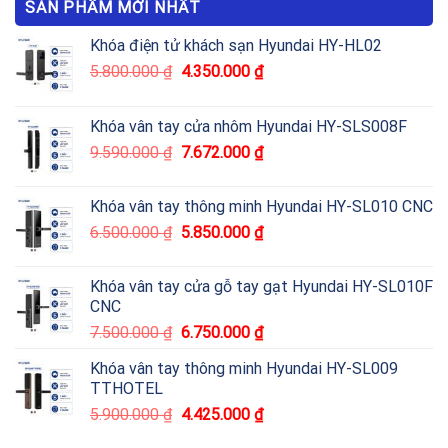
SẢN PHẨM MỚI NHẤT
Khóa điện tử khách sạn Hyundai HY-HL02
5.800.000
₫
4.350.000
₫
Khóa vân tay cửa nhôm Hyundai HY-SLS008F
9.590.000
₫
7.672.000
₫
Khóa vân tay thông minh Hyundai HY-SL010 CNC
6.500.000
₫
5.850.000
₫
Khóa vân tay cửa gỗ tay gạt Hyundai HY-SL010F
CNC
7.500.000
₫
6.750.000
₫
Khóa vân tay thông minh Hyundai HY-SL009
TTHOTEL
5.900.000
₫
4.425.000
₫