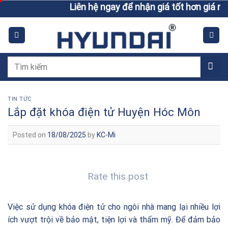
Skip
Liên hệ ngay để nhận giá tốt hơn giá niêm yết
to
content
Tìm
kiếm:
TIN TỨC
Lắp đặt khóa điện tử Huyện Hóc Môn
Posted on
18/08/2025
by
KC-Mi
Rate this post
Việc sử dụng khóa điện tử cho ngôi nhà mang lại nhiều lợi
ích vượt trội về bảo mật, tiện lợi và thẩm mỹ. Để đảm bảo