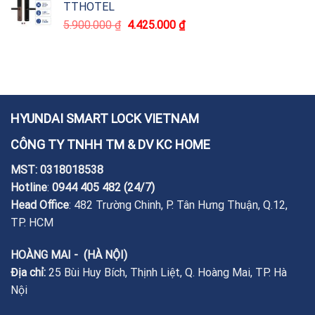
TTHOTEL
5.900.000
₫
4.425.000
₫
HYUNDAI SMART LOCK VIETNAM
CÔNG TY TNHH TM & DV KC HOME
MST: 0318018538
Hotline
:
0944 405 482
(24/7)
Head Office
: 482 Trường Chinh, P. Tân Hưng Thuận, Q.12,
TP. HCM
HOÀNG MAI - (HÀ NỘI)
Địa chỉ:
25 Bùi Huy Bích, Thịnh Liệt, Q. Hoàng Mai, TP. Hà
Nội