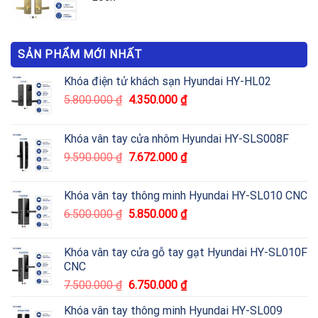
SẢN PHẨM MỚI NHẤT
Khóa điện tử khách sạn Hyundai HY-HL02
5.800.000
₫
4.350.000
₫
Khóa vân tay cửa nhôm Hyundai HY-SLS008F
9.590.000
₫
7.672.000
₫
Khóa vân tay thông minh Hyundai HY-SL010 CNC
6.500.000
₫
5.850.000
₫
Khóa vân tay cửa gỗ tay gạt Hyundai HY-SL010F
CNC
7.500.000
₫
6.750.000
₫
Khóa vân tay thông minh Hyundai HY-SL009