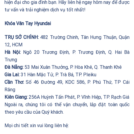
hiện đại cho gia đình bạn. Hãy liên hệ ngay hôm nay để được
tư vấn và trải nghiệm dịch vụ tốt nhất!
Khóa Vân Tay Hyundai
TRỤ SỞ CHÍNH:
482 Trường Chinh, Tân Hưng Thuận, Quận
12, HCM
Hà Nội:
Ngõ 20 Trương Định, P. Trương Định, Q. Hai Bà
Trưng
Đà Nẵng:
53 Mai Xuân Thưởng, P. Hòa Khê, Q. Thanh Khê
Gia Lai:
31 Hàn Mặc Tử, P. Trà Bá, TP. Pleiku
Cần Thơ:
Số 46 Đường 49, KDC 586, P. Phú Thứ, TP Cái
Răng
Kiên Giang:
256A Huỳnh Tấn Phát, P. Vĩnh Hiệp, TP. Rạch Giá
Ngoài ra, chúng tôi có thể vận chuyển, lắp đặt toàn quốc
theo yêu cầu của Quý khách.
Mọi chi tiết xin vui lòng liên hệ: