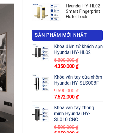
Hyundai HY-HL02
Smart Fingerprint
Hotel Lock
SẢN PHẨM MỚI NHẤT
Khóa điện tử khách sạn
Hyundai HY-HL02
5.800.000
₫
4.350.000
₫
Khóa vân tay cửa nhôm
Hyundai HY-SLS008F
9.590.000
₫
7.672.000
₫
Khóa vân tay thông
minh Hyundai HY-
SL010 CNC
6.500.000
₫