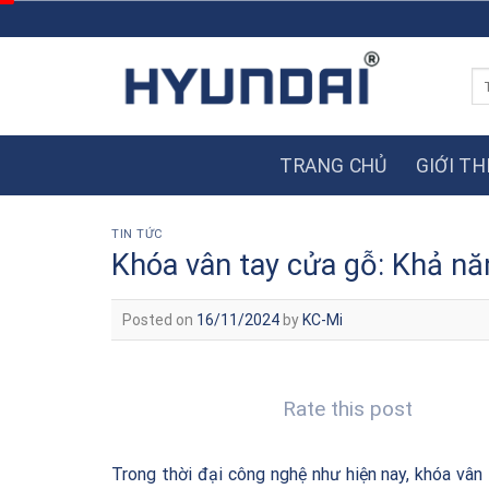
Skip
to
content
Tì
ki
TRANG CHỦ
GIỚI TH
TIN TỨC
Khóa vân tay cửa gỗ: Khả nă
Posted on
16/11/2024
by
KC-Mi
Rate this post
Trong thời đại công nghệ như hiện nay, khóa vân 