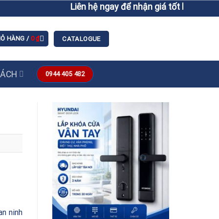
Liên hệ ngay để nhận giá tốt hơn giá niêm yết
IỎ HÀNG /
0
₫
CATALOGUE
SÁCH
0944 405 482
an ninh