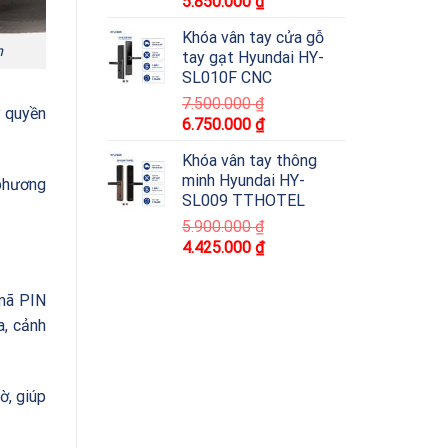
5.850.000
₫
Khóa vân tay cửa gỗ
n
tay gạt Hyundai HY-
SL010F CNC
7.500.000
₫
y quyền
6.750.000
₫
Khóa vân tay thông
minh Hyundai HY-
 phương
SL009 TTHOTEL
5.900.000
₫
4.425.000
₫
 mã PIN
a, cảnh
ờ, giúp