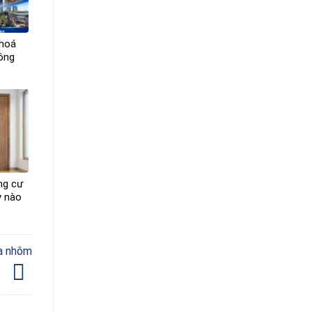
khoá
công
ng cư
y nào
ửa nhôm