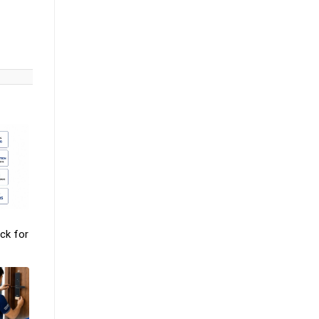
ck for