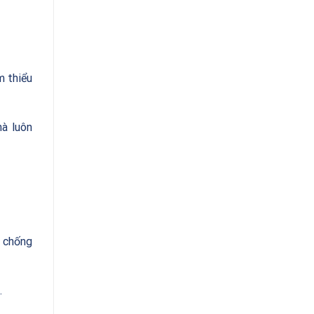
m thiểu
hà luôn
g chống
.