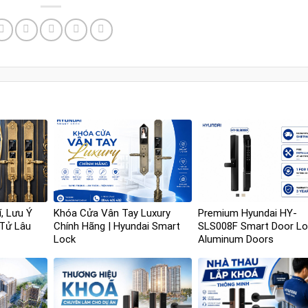
í, Lưu Ý
Khóa Cửa Vân Tay Luxury
Premium Hyundai HY-
 Tử Lâu
Chính Hãng | Hyundai Smart
SLS008F Smart Door Lo
Lock
Aluminum Doors