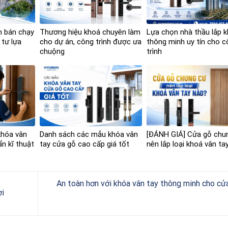
n bán chạy
Thương hiệu khoá chuyên làm
Lựa chọn nhà thầu lắp 
 tư lựa
cho dự án, công trình được ưa
thông minh uy tín cho 
chuộng
trình
khóa vân
Danh sách các mẫu khóa vân
[ĐÁNH GIÁ] Cửa gỗ chu
n kĩ thuật
tay cửa gỗ cao cấp giá tốt
nên lắp loại khoá vân ta
An toàn hơn với khóa vân tay thông minh cho c
ợi