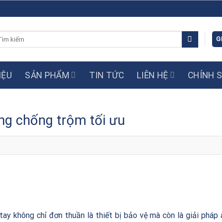
m
G
ếm:
IỆU
SẢN PHẨM
TIN TỨC
LIÊN HỆ
CHÍNH 
ng chống trộm tối ưu
tay không chỉ đơn thuần là thiết bị bảo vệ mà còn là giải pháp 