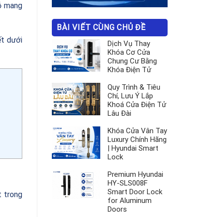
gỗ mang
BÀI VIẾT CÙNG CHỦ ĐỀ
ết dưới
Dịch Vụ Thay
Khóa Cơ Cửa
Chung Cư Bằng
Khóa Điện Tử
Quy Trình & Tiêu
Chí, Lưu Ý Lắp
Khoá Cửa Điện Tử
Lâu Đài
Khóa Cửa Vân Tay
Luxury Chính Hãng
| Hyundai Smart
Lock
Premium Hyundai
HY-SLS008F
Smart Door Lock
t trong
for Aluminum
Doors