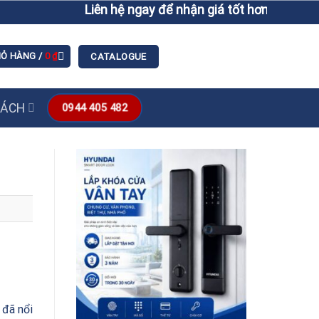
Liên hệ ngay để nhận giá tốt hơn giá niêm yết
IỎ HÀNG /
0
₫
CATALOGUE
SÁCH
0944 405 482
 đã nổi