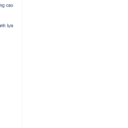
âng cao
ành lựa