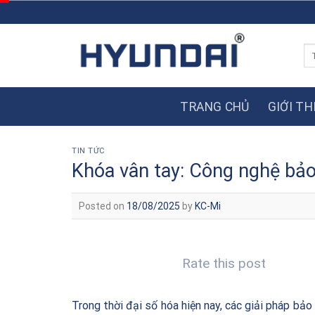
Skip
to
content
Tì
ki
TRANG CHỦ
GIỚI TH
TIN TỨC
Khóa vân tay: Công nghệ bảo
Posted on
18/08/2025
by
KC-Mi
Rate this post
Trong thời đại số hóa hiện nay, các giải pháp bảo