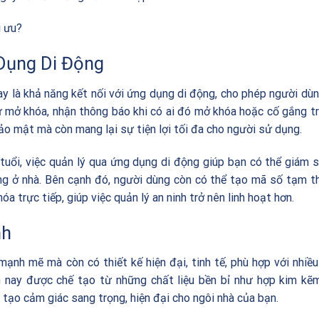
i ưu?
Dụng Di Động
y là khả năng kết nối với ứng dụng di động, cho phép người dù
sử mở khóa, nhận thông báo khi có ai đó mở khóa hoặc cố gắng t
bảo mật mà còn mang lại sự tiện lợi tối đa cho người sử dụng.
 tuổi, việc quản lý qua ứng dụng di động giúp bạn có thể giám 
ông ở nhà. Bên cạnh đó, người dùng còn có thể tạo mã số tạm t
a trực tiếp, giúp việc quản lý an ninh trở nên linh hoạt hơn.
nh
mạnh mẽ mà còn có thiết kế hiện đại, tinh tế, phù hợp với nhiề
n nay được chế tạo từ những chất liệu bền bỉ như hợp kim kẽ
 tạo cảm giác sang trọng, hiện đại cho ngôi nhà của bạn.