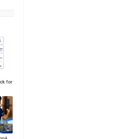
ck for
khoá