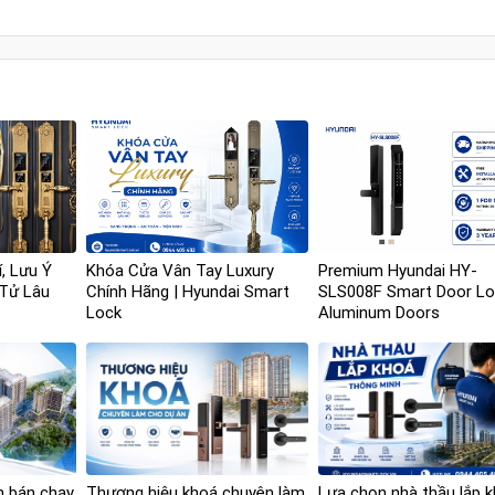
í, Lưu Ý
Khóa Cửa Vân Tay Luxury
Premium Hyundai HY-
 Tử Lâu
Chính Hãng | Hyundai Smart
SLS008F Smart Door Lo
Lock
Aluminum Doors
n bán chạy
Thương hiệu khoá chuyên làm
Lựa chọn nhà thầu lắp 