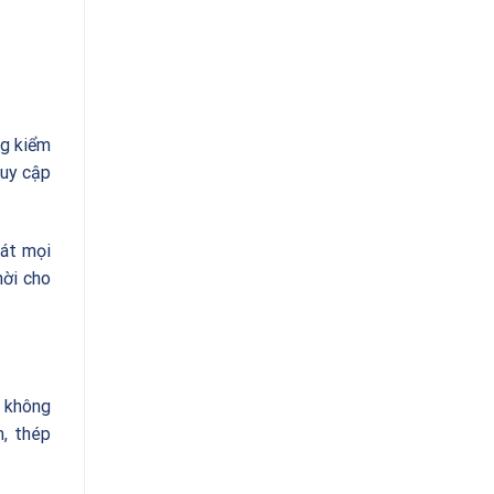
ng kiểm
ruy cập
sát mọi
hời cho
u không
m, thép