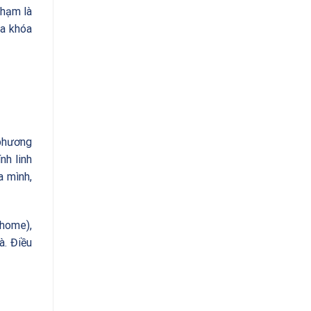
chạm là
ìa khóa
 phương
nh linh
a mình,
 home),
à. Điều