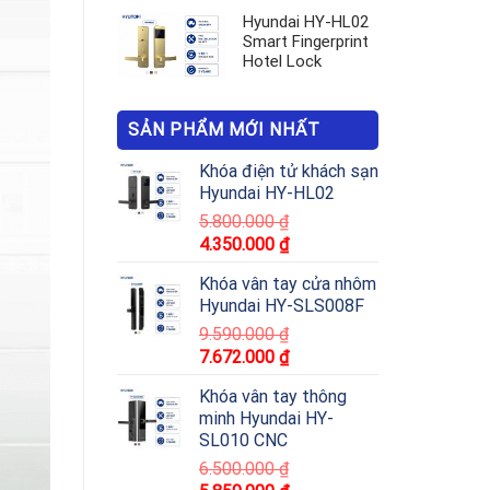
Hyundai HY-HL02
Smart Fingerprint
Hotel Lock
SẢN PHẨM MỚI NHẤT
Khóa điện tử khách sạn
Hyundai HY-HL02
5.800.000
₫
4.350.000
₫
Khóa vân tay cửa nhôm
Hyundai HY-SLS008F
9.590.000
₫
7.672.000
₫
Khóa vân tay thông
minh Hyundai HY-
SL010 CNC
6.500.000
₫