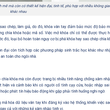
 mẽ mà còn có thiết kế hiện đại, tinh tế, phù hợp với nhiều không gia
khác nhau
 sao chép, làm giả, do đó, khóa vân tay đảm bảo mức độ bảo 
ụng chìa khóa hoặc mã số. Việc mở khóa chỉ có thể được thực h
 đó, loại bỏ hoàn toàn nguy cơ bị phá khóa hay sao chép chìa k
iện đại còn tích hợp các phương pháp sinh trắc học khác như nh
an toàn cho ngôi nhà.
p chìa khóa mà còn được trang bị nhiều tính năng chống xâm nh
át hiện và cảnh báo khi có người cố tình cạy cửa, hoặc nhập sa
hoặc phát tín hiệu báo động khi gặp phải tình huống nghi ngờ.
 mã hóa dữ liệu vân tay khi đăng ký vào hệ thống, khiến việc s
gay cả với những kẻ xâm nhập tinh vi.