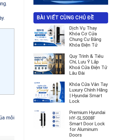
ùng.
BÀI VIẾT CÙNG CHỦ ĐỀ
ày.
Dịch Vụ Thay
Khóa Cơ Cửa
Chung Cư Bằng
Khóa Điện Tử
Quy Trình & Tiêu
Chí, Lưu Ý Lắp
Khoá Cửa Điện Tử
Lâu Đài
Khóa Cửa Vân Tay
Luxury Chính Hãng
| Hyundai Smart
Lock
Premium Hyundai
của mỗi
HY-SLS008F
Smart Door Lock
for Aluminum
Doors