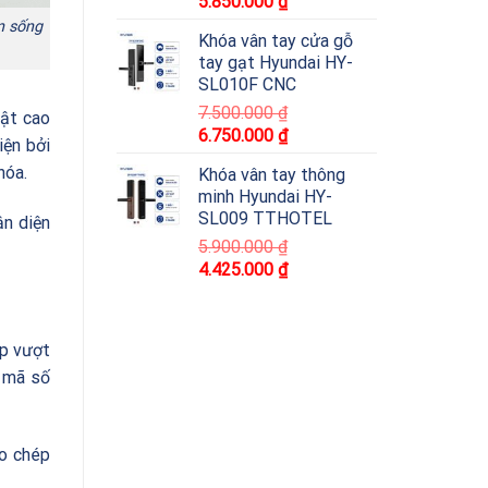
5.850.000
₫
n sống
Khóa vân tay cửa gỗ
tay gạt Hyundai HY-
SL010F CNC
7.500.000
₫
mật cao
6.750.000
₫
iện bởi
hóa.
Khóa vân tay thông
minh Hyundai HY-
SL009 TTHOTEL
ận diện
5.900.000
₫
4.425.000
₫
ập vượt
i mã số
ao chép