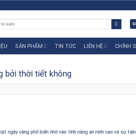
m
G
ếm:
IỆU
SẢN PHẨM
TIN TỨC
LIÊN HỆ
CHÍNH 
 bởi thời tiết không
ật ngày càng phổ biến nhờ vào tính năng an ninh cao và sự tiện