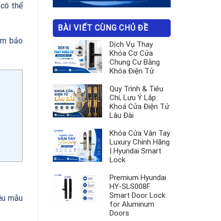
 có thể
BÀI VIẾT CÙNG CHỦ ĐỀ
đảm bảo
Dịch Vụ Thay
Khóa Cơ Cửa
Chung Cư Bằng
Khóa Điện Tử
Quy Trình & Tiêu
Chí, Lưu Ý Lắp
Khoá Cửa Điện Tử
Lâu Đài
Khóa Cửa Vân Tay
Luxury Chính Hãng
| Hyundai Smart
Lock
Premium Hyundai
HY-SLS008F
Smart Door Lock
iều mẫu
for Aluminum
Doors