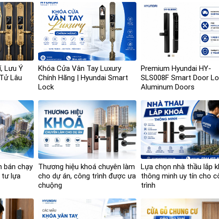
í, Lưu Ý
Khóa Cửa Vân Tay Luxury
Premium Hyundai HY-
 Tử Lâu
Chính Hãng | Hyundai Smart
SLS008F Smart Door Lo
Lock
Aluminum Doors
n bán chạy
Thương hiệu khoá chuyên làm
Lựa chọn nhà thầu lắp 
 tư lựa
cho dự án, công trình được ưa
thông minh uy tín cho 
chuộng
trình