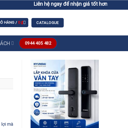
Liên hệ ngay để nhận giá tốt hơn giá niêm yết
IỎ HÀNG /
0
₫
CATALOGUE
SÁCH
0944 405 482
 lợi mà