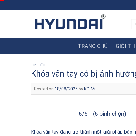
Skip
to
content
Tì
ki
TRANG CHỦ
GIỚI TH
TIN TỨC
Khóa vân tay có bị ảnh hưởng
Posted on
18/08/2025
by
KC-Mi
5/5 - (5 bình chọn)
Khóa vân tay đang trở thành một giải pháp bảo m