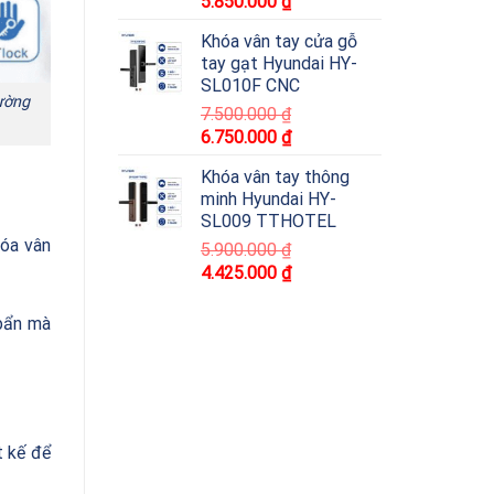
5.850.000
₫
Khóa vân tay cửa gỗ
tay gạt Hyundai HY-
SL010F CNC
rường
7.500.000
₫
6.750.000
₫
Khóa vân tay thông
minh Hyundai HY-
SL009 TTHOTEL
hóa vân
5.900.000
₫
4.425.000
₫
 bẩn mà
t kế để