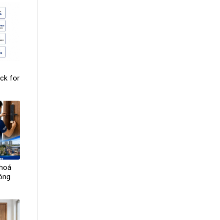
ck for
khoá
công