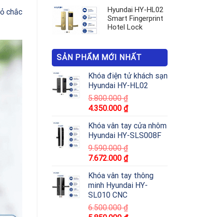
Hyundai HY-HL02
vỏ chắc
Smart Fingerprint
Hotel Lock
SẢN PHẨM MỚI NHẤT
Khóa điện tử khách sạn
Hyundai HY-HL02
5.800.000
₫
4.350.000
₫
Khóa vân tay cửa nhôm
Hyundai HY-SLS008F
9.590.000
₫
7.672.000
₫
Khóa vân tay thông
minh Hyundai HY-
SL010 CNC
6.500.000
₫