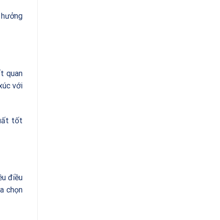
h hưởng
ất quan
xúc với
uất tốt
ều điều
ựa chọn