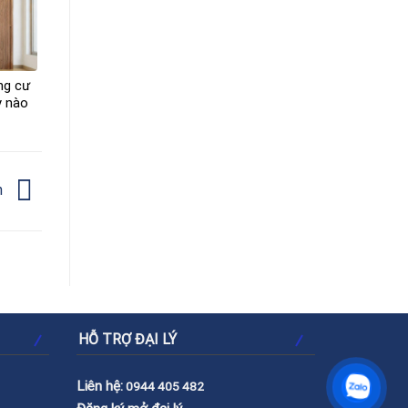
ng cư
y nào
h
HỖ TRỢ ĐẠI LÝ
Liên hệ:
0944 405 482