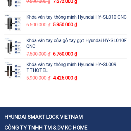
9.590.000
₫
7.672.000
₫
Khóa vân tay thông minh Hyundai HY-SL010 CNC
6.500.000
₫
5.850.000
₫
Khóa vân tay cửa gỗ tay gạt Hyundai HY-SL010F
CNC
7.500.000
₫
6.750.000
₫
Khóa vân tay thông minh Hyundai HY-SL009
TTHOTEL
5.900.000
₫
4.425.000
₫
HYUNDAI SMART LOCK VIETNAM
CÔNG TY TNHH TM & DV KC HOME