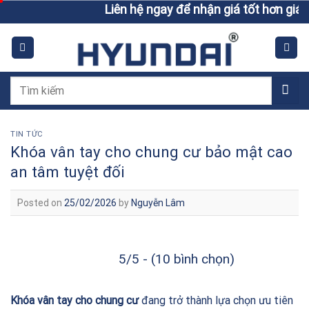
Skip
Liên hệ ngay để nhận giá tốt hơn giá niêm y
to
content
Tìm
kiếm:
TIN TỨC
Khóa vân tay cho chung cư bảo mật cao
an tâm tuyệt đối
Posted on
25/02/2026
by
Nguyễn Lâm
5/5 - (10 bình chọn)
Khóa vân tay cho chung cư
đang trở thành lựa chọn ưu tiên