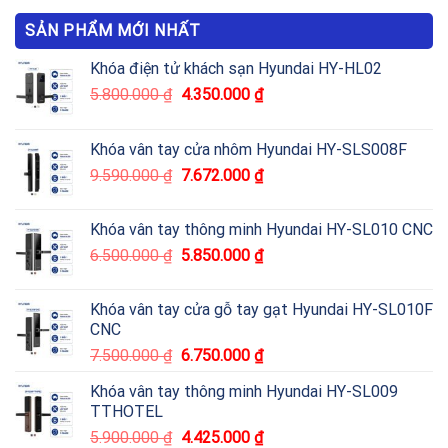
SẢN PHẨM MỚI NHẤT
Khóa điện tử khách sạn Hyundai HY-HL02
5.800.000
₫
4.350.000
₫
Khóa vân tay cửa nhôm Hyundai HY-SLS008F
9.590.000
₫
7.672.000
₫
Khóa vân tay thông minh Hyundai HY-SL010 CNC
6.500.000
₫
5.850.000
₫
Khóa vân tay cửa gỗ tay gạt Hyundai HY-SL010F
CNC
7.500.000
₫
6.750.000
₫
Khóa vân tay thông minh Hyundai HY-SL009
TTHOTEL
5.900.000
₫
4.425.000
₫