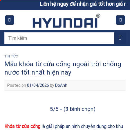
Skip
Liên hệ ngay để nhận giá tốt hơn giá niêm yết
to
content
Tìm
kiếm:
TIN TỨC
Mẫu khóa từ cửa cổng ngoài trời chống
nước tốt nhất hiện nay
Posted on
01/04/2026
by
DoAnh
5/5 - (3 bình chọn)
Khóa từ cửa cổng
là giải pháp an ninh chuyên dụng cho khu