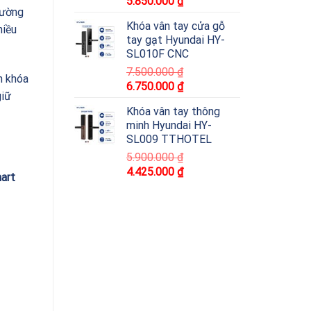
5.850.000
₫
rường
Khóa vân tay cửa gỗ
hiều
tay gạt Hyundai HY-
SL010F CNC
7.500.000
₫
n khóa
6.750.000
₫
giữ
Khóa vân tay thông
minh Hyundai HY-
SL009 TTHOTEL
5.900.000
₫
4.425.000
₫
art