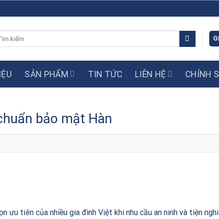
m
G
ếm:
IỆU
SẢN PHẨM
TIN TỨC
LIÊN HỆ
CHÍNH 
 chuẩn bảo mật Hàn
n ưu tiên của nhiều gia đình Việt khi nhu cầu an ninh và tiện ngh