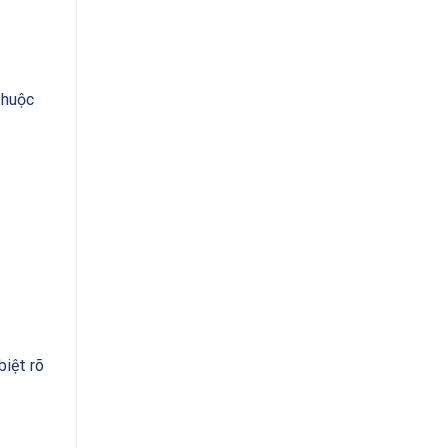
thuộc
biệt rõ