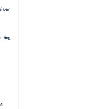
ế. Đây
a tầng.
mã