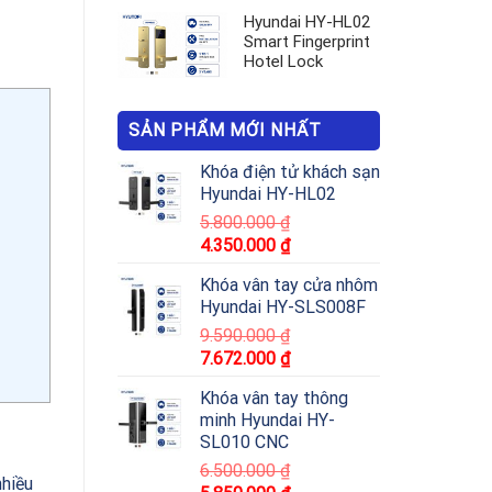
Hyundai HY-HL02
Smart Fingerprint
Hotel Lock
SẢN PHẨM MỚI NHẤT
Khóa điện tử khách sạn
Hyundai HY-HL02
5.800.000
₫
4.350.000
₫
Khóa vân tay cửa nhôm
Hyundai HY-SLS008F
9.590.000
₫
7.672.000
₫
Khóa vân tay thông
minh Hyundai HY-
SL010 CNC
6.500.000
₫
nhiều