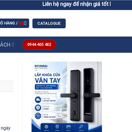
Liên hệ ngay để nhận giá tốt hơn giá niêm yế
IỎ HÀNG /
0
₫
CATALOGUE
SÁCH
0944 405 482
i ngày