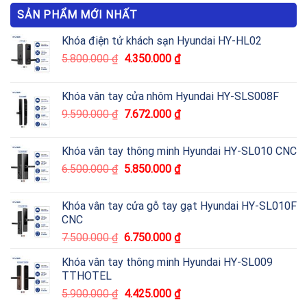
SẢN PHẨM MỚI NHẤT
Khóa điện tử khách sạn Hyundai HY-HL02
5.800.000
₫
4.350.000
₫
Khóa vân tay cửa nhôm Hyundai HY-SLS008F
9.590.000
₫
7.672.000
₫
Khóa vân tay thông minh Hyundai HY-SL010 CNC
6.500.000
₫
5.850.000
₫
Khóa vân tay cửa gỗ tay gạt Hyundai HY-SL010F
CNC
7.500.000
₫
6.750.000
₫
Khóa vân tay thông minh Hyundai HY-SL009
TTHOTEL
5.900.000
₫
4.425.000
₫