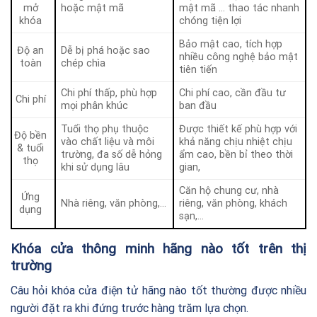
mở
hoặc mật mã
mật mã … thao tác nhanh
khóa
chóng tiện lợi
Bảo mật cao, tích hợp
Độ an
Dễ bị phá hoặc sao
nhiều công nghệ bảo mật
toàn
chép chìa
tiên tiến
Chi phí thấp, phù hợp
Chi phí cao, cần đầu tư
Chi phí
mọi phân khúc
ban đầu
Tuổi thọ phụ thuộc
Được thiết kế phù hợp với
Độ bền
vào chất liệu và môi
khả năng chịu nhiệt chịu
& tuổi
trường, đa số dễ hỏng
ẩm cao, bền bỉ theo thời
thọ
khi sử dụng lâu
gian,
Căn hộ chung cư, nhà
Ứng
Nhà riêng, văn phòng,…
riêng, văn phòng, khách
dụng
sạn,…
Khóa cửa thông minh hãng nào tốt trên thị
trường
Câu hỏi khóa cửa điện tử hãng nào tốt thường được nhiều
người đặt ra khi đứng trước hàng trăm lựa chọn.