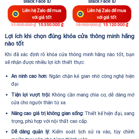
Black Face ID
Black Face ID
Liên hệ Zalo để mua
Liên hệ Zalo để mua
với giá tốt
với giá tốt
11.500.000
₫
10.350.000
₫
18.900.000
₫
15.120.000
₫
Lợi ích khi chọn đúng khóa cửa thông minh hãng
nào tốt
Khi đã xác định rõ khóa cửa thông minh hãng nào tốt, bạn
sẽ nhận được nhiều lợi ích thiết thực:
An ninh cao hơn:
Ngăn chặn kẻ gian nhờ công nghệ hiện
đại.
Tiện lợi vượt trội:
Không cần mang chìa cơ, dễ dàng mở
cửa cho người thân từ xa.
Nâng cao giá trị không gian sống:
Thiết kế hiện đại, sang
trọng, phù hợp với nội thất cao cấp.
Dễ dàng quản lý:
Kiểm soát lịch sử ra vào, tùy chỉnh