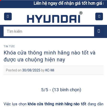
Skip
Liên hệ ngay để nhận giá tốt hơn giá niêm yết
to
content
Tìm
kiếm:
TIN TỨC
Khóa cửa thông minh hãng nào tốt và
được ưa chuộng hiện nay
Posted on
30/08/2025
by
KC-Mi
5/5 - (13 bình chọn)
Việc lựa chọn
khóa cửa thông minh hãng nào tốt
đang dần