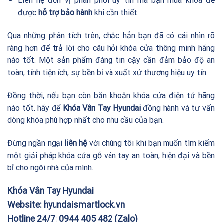
Liên hệ đơn vị phân phối uy tín mà bạn mua khóa để
được
hỗ trợ bảo hành
khi cần thiết.
Qua những phân tích trên, chắc hẳn bạn đã có cái nhìn rõ
ràng hơn để trả lời cho câu hỏi khóa cửa thông minh hãng
nào tốt. Một sản phẩm đáng tin cậy cần đảm bảo độ an
toàn, tính tiện ích, sự bền bỉ và xuất xứ thương hiệu uy tín.
Đồng thời, nếu bạn còn băn khoăn khóa cửa điện tử hãng
nào tốt, hãy để
Khóa Vân Tay Hyundai
đồng hành và tư vấn
dòng khóa phù hợp nhất cho nhu cầu của bạn.
Đừng ngần ngại
liên hệ
với chúng tôi khi bạn muốn tìm kiếm
một giải pháp khóa cửa gỗ vân tay an toàn, hiện đại và bền
bỉ cho ngôi nhà của mình.
Khóa Vân Tay Hyundai
Website:
hyundaismartlock.vn
Hotline 24/7:
0944 405 482
(Zalo)