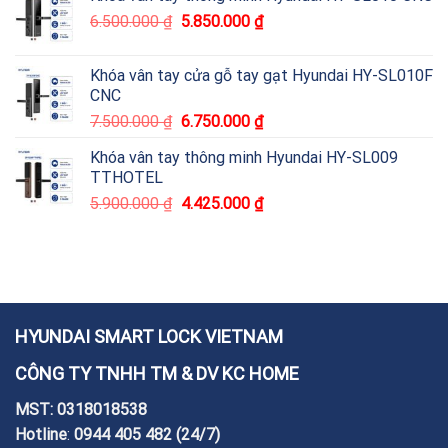
6.500.000
₫
5.850.000
₫
Khóa vân tay cửa gỗ tay gạt Hyundai HY-SL010F
CNC
7.500.000
₫
6.750.000
₫
Khóa vân tay thông minh Hyundai HY-SL009
TTHOTEL
5.900.000
₫
4.425.000
₫
HYUNDAI SMART LOCK VIETNAM
CÔNG TY TNHH TM & DV KC HOME
MST: 0318018538
Hotline
:
0944 405 482
(24/7)