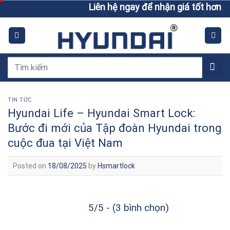
Skip
Liên hệ ngay để nhận giá tốt hơn giá ni
to
content
Tìm
kiếm:
TIN TỨC
Hyundai Life – Hyundai Smart Lock:
Bước đi mới của Tập đoàn Hyundai trong
cuộc đua tại Việt Nam
Posted on
18/08/2025
by
Hsmartlock
5/5 - (3 bình chọn)