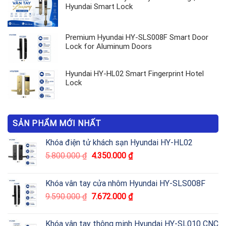
Hyundai Smart Lock
Premium Hyundai HY-SLS008F Smart Door
Lock for Aluminum Doors
Hyundai HY-HL02 Smart Fingerprint Hotel
Lock
SẢN PHẨM MỚI NHẤT
Khóa điện tử khách sạn Hyundai HY-HL02
5.800.000
₫
4.350.000
₫
Khóa vân tay cửa nhôm Hyundai HY-SLS008F
9.590.000
₫
7.672.000
₫
Khóa vân tay thông minh Hyundai HY-SL010 CNC