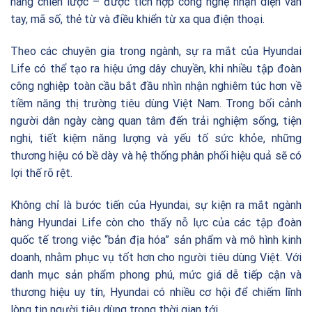
hàng chiến lược – được tích hợp công nghệ nhận diện vân
tay, mã số, thẻ từ và điều khiển từ xa qua điện thoại.
Theo các chuyên gia trong ngành, sự ra mắt của Hyundai
Life có thể tạo ra hiệu ứng dây chuyền, khi nhiều tập đoàn
công nghiệp toàn cầu bắt đầu nhìn nhận nghiêm túc hơn về
tiềm năng thị trường tiêu dùng Việt Nam. Trong bối cảnh
người dân ngày càng quan tâm đến trải nghiệm sống, tiện
nghi, tiết kiệm năng lượng và yếu tố sức khỏe, những
thương hiệu có bề dày và hệ thống phân phối hiệu quả sẽ có
lợi thế rõ rệt.
Không chỉ là bước tiến của Hyundai, sự kiện ra mắt ngành
hàng Hyundai Life còn cho thấy nỗ lực của các tập đoàn
quốc tế trong việc “bản địa hóa” sản phẩm và mô hình kinh
doanh, nhằm phục vụ tốt hơn cho người tiêu dùng Việt. Với
danh mục sản phẩm phong phú, mức giá dễ tiếp cận và
thương hiệu uy tín, Hyundai có nhiều cơ hội để chiếm lĩnh
lòng tin người tiêu dùng trong thời gian tới.