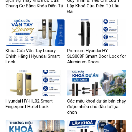
Dịch Vụ Thay Khóa Cơ Cửa
Quy Trình & Tiêu Chí, Lưu Ý
Chung Cư Bằng Khóa Điện Tử
Lắp Khoá Cửa Điện Tử Lâu
Đài
Khóa Cửa Vân Tay Luxury
Premium Hyundai HY-
Chính Hãng | Hyundai Smart
SLS008F Smart Door Lock for
Lock
Aluminum Doors
Hyundai HY-HL02 Smart
Các mẫu khoá dự án bán chạy
Fingerprint Hotel Lock
được nhiều chủ đầu tư lựa
chọn