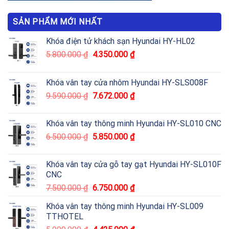
SẢN PHẨM MỚI NHẤT
Khóa điện tử khách sạn Hyundai HY-HL02
5.800.000
₫
4.350.000
₫
Khóa vân tay cửa nhôm Hyundai HY-SLS008F
9.590.000
₫
7.672.000
₫
Khóa vân tay thông minh Hyundai HY-SL010 CNC
6.500.000
₫
5.850.000
₫
Khóa vân tay cửa gỗ tay gạt Hyundai HY-SL010F
CNC
7.500.000
₫
6.750.000
₫
Khóa vân tay thông minh Hyundai HY-SL009
TTHOTEL