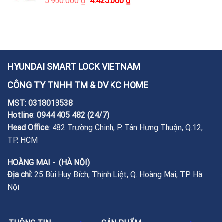
5.900.000
₫
4.425.000
₫
HYUNDAI SMART LOCK VIETNAM
CÔNG TY TNHH TM & DV KC HOME
MST: 0318018538
Hotline
:
0944 405 482
(24/7)
Head Office
: 482 Trường Chinh, P. Tân Hưng Thuận, Q.12,
TP. HCM
HOÀNG MAI - (HÀ NỘI)
Địa chỉ:
25 Bùi Huy Bích, Thịnh Liệt, Q. Hoàng Mai, TP. Hà
Nội