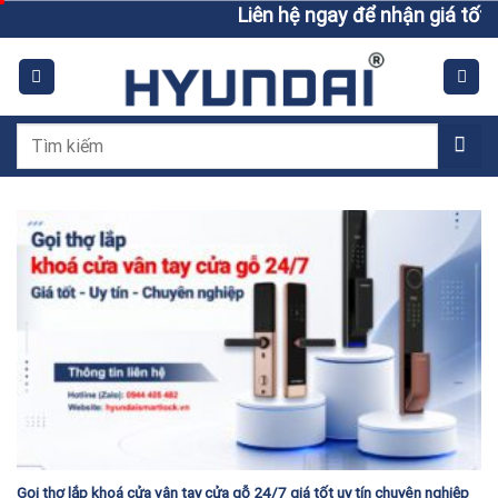
Skip
Liên hệ ngay để nhận giá tốt h
to
content
Tìm
kiếm:
Gọi thợ lắp khoá cửa vân tay cửa gỗ 24/7 giá tốt uy tín chuyên nghiệp