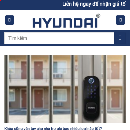
Skip
Liên hệ ngay để nhận giá tốt h
to
content
Tìm
kiếm:
Khóa cổng vân tay cho nhà trọ giá bao nhiêu loại nào tốt?