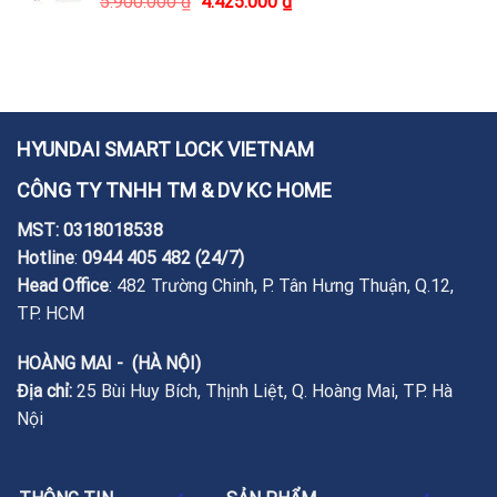
5.900.000
₫
4.425.000
₫
HYUNDAI SMART LOCK VIETNAM
CÔNG TY TNHH TM & DV KC HOME
MST: 0318018538
Hotline
:
0944 405 482
(24/7)
Head Office
: 482 Trường Chinh, P. Tân Hưng Thuận, Q.12,
TP. HCM
HOÀNG MAI - (HÀ NỘI)
Địa chỉ:
25 Bùi Huy Bích, Thịnh Liệt, Q. Hoàng Mai, TP. Hà
Nội