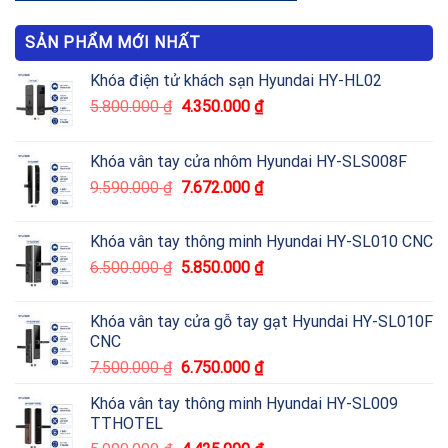
SẢN PHẨM MỚI NHẤT
Khóa điện tử khách sạn Hyundai HY-HL02
5.800.000
₫
4.350.000
₫
Khóa vân tay cửa nhôm Hyundai HY-SLS008F
9.590.000
₫
7.672.000
₫
Khóa vân tay thông minh Hyundai HY-SL010 CNC
6.500.000
₫
5.850.000
₫
Khóa vân tay cửa gỗ tay gạt Hyundai HY-SL010F
CNC
7.500.000
₫
6.750.000
₫
Khóa vân tay thông minh Hyundai HY-SL009
TTHOTEL