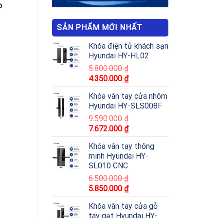
p
SẢN PHẨM MỚI NHẤT
Khóa điện tử khách sạn
Hyundai HY-HL02
5.800.000
₫
4.350.000
₫
Khóa vân tay cửa nhôm
Hyundai HY-SLS008F
9.590.000
₫
7.672.000
₫
Khóa vân tay thông
minh Hyundai HY-
SL010 CNC
6.500.000
₫
5.850.000
₫
Khóa vân tay cửa gỗ
tay gạt Hyundai HY-