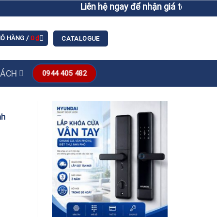
Liên hệ ngay để nhận giá tốt hơn giá 
IỎ HÀNG /
0
₫
CATALOGUE
SÁCH
0944 405 482
nh