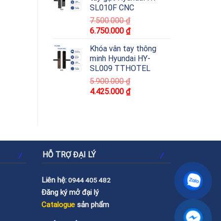
SL010F CNC
7.500.000
₫
6.750.000
₫
Khóa vân tay thông
minh Hyundai HY-
SL009 TTHOTEL
5.900.000
₫
4.425.000
₫
HỖ TRỢ ĐẠI LÝ
Liên hệ:
0944 405 482
Đăng ký mở đại lý
Catalogue
sản phẩm