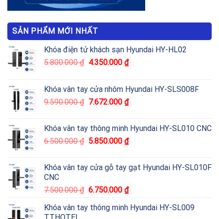
SẢN PHẨM MỚI NHẤT
Khóa điện tử khách sạn Hyundai HY-HL02
5.800.000
₫
4.350.000
₫
Khóa vân tay cửa nhôm Hyundai HY-SLS008F
9.590.000
₫
7.672.000
₫
Khóa vân tay thông minh Hyundai HY-SL010 CNC
6.500.000
₫
5.850.000
₫
Khóa vân tay cửa gỗ tay gạt Hyundai HY-SL010F
CNC
7.500.000
₫
6.750.000
₫
Khóa vân tay thông minh Hyundai HY-SL009
TTHOTEL