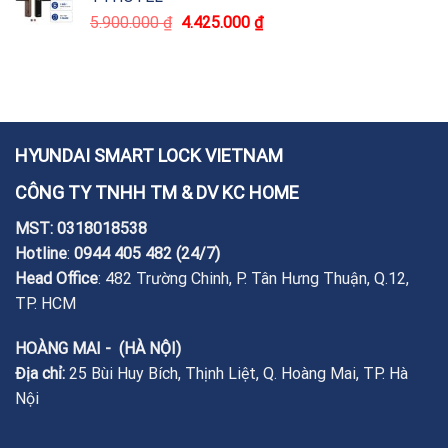
5.900.000
₫
4.425.000
₫
HYUNDAI SMART LOCK VIETNAM
CÔNG TY TNHH TM & DV KC HOME
MST: 0318018538
Hotline
:
0944 405 482
(24/7)
Head Office
: 482 Trường Chinh, P. Tân Hưng Thuận, Q.12,
TP. HCM
HOÀNG MAI - (HÀ NỘI)
Địa chỉ:
25 Bùi Huy Bích, Thịnh Liệt, Q. Hoàng Mai, TP. Hà
Nội