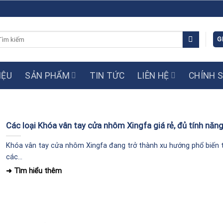
m
G
ếm:
IỆU
SẢN PHẨM
TIN TỨC
LIÊN HỆ
CHÍNH 
Các loại Khóa vân tay cửa nhôm Xingfa giá rẻ, đủ tính năn
Khóa vân tay cửa nhôm Xingfa đang trở thành xu hướng phổ biến t
các...