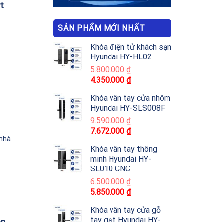
t
SẢN PHẨM MỚI NHẤT
Khóa điện tử khách sạn
Hyundai HY-HL02
5.800.000
₫
4.350.000
₫
Khóa vân tay cửa nhôm
Hyundai HY-SLS008F
9.590.000
₫
7.672.000
₫
 nhà
Khóa vân tay thông
minh Hyundai HY-
SL010 CNC
6.500.000
₫
5.850.000
₫
Khóa vân tay cửa gỗ
tay gạt Hyundai HY-
ắp