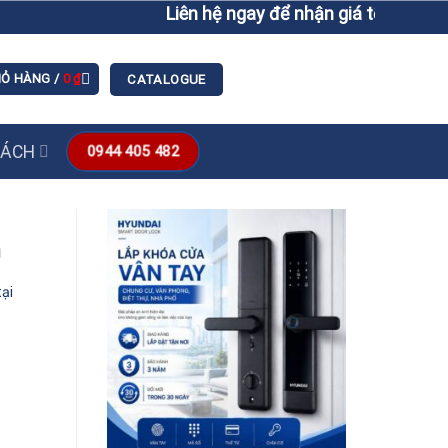
Liên hệ ngay để nhận giá tốt hơn giá 
IỎ HÀNG /
0
₫
CATALOGUE
SÁCH
0944 405 482
g
ại