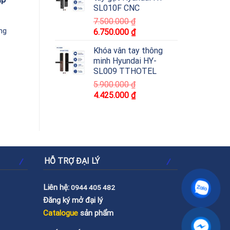
SL010F CNC
7.500.000
₫
ng
6.750.000
₫
Khóa vân tay thông
minh Hyundai HY-
SL009 TTHOTEL
5.900.000
₫
4.425.000
₫
HỖ TRỢ ĐẠI LÝ
Liên hệ:
0944 405 482
Đăng ký mở đại lý
Catalogue
sản phẩm