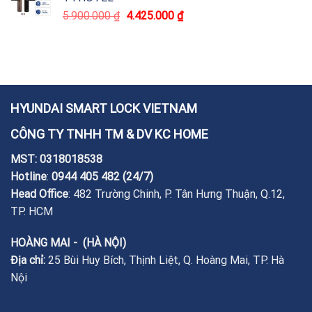
5.900.000
₫
4.425.000
₫
HYUNDAI SMART LOCK VIETNAM
CÔNG TY TNHH TM & DV KC HOME
MST: 0318018538
Hotline
:
0944 405 482
(24/7)
Head Office
: 482 Trường Chinh, P. Tân Hưng Thuận, Q.12,
TP. HCM
HOÀNG MAI - (HÀ NỘI)
Địa chỉ:
25 Bùi Huy Bích, Thịnh Liệt, Q. Hoàng Mai, TP. Hà
Nội