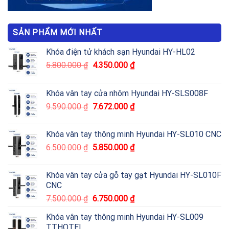
SẢN PHẨM MỚI NHẤT
Khóa điện tử khách sạn Hyundai HY-HL02
5.800.000
₫
4.350.000
₫
Khóa vân tay cửa nhôm Hyundai HY-SLS008F
9.590.000
₫
7.672.000
₫
Khóa vân tay thông minh Hyundai HY-SL010 CNC
6.500.000
₫
5.850.000
₫
Khóa vân tay cửa gỗ tay gạt Hyundai HY-SL010F
CNC
7.500.000
₫
6.750.000
₫
Khóa vân tay thông minh Hyundai HY-SL009
TTHOTEL