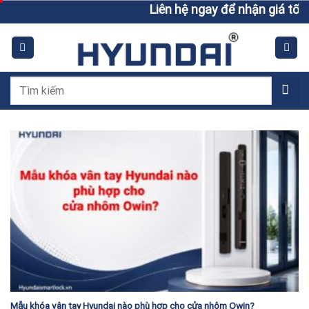
Skip
Liên hệ ngay để nhận giá tốt h
to
content
Tìm
kiếm:
Mẫu khóa vân tay Hyundai nào phù hợp cho cửa nhôm Owin?