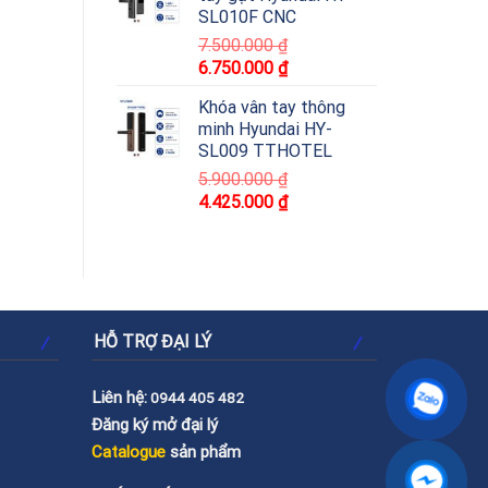
SL010F CNC
7.500.000
₫
6.750.000
₫
Khóa vân tay thông
minh Hyundai HY-
SL009 TTHOTEL
5.900.000
₫
4.425.000
₫
HỖ TRỢ ĐẠI LÝ
Liên hệ:
0944 405 482
Đăng ký mở đại lý
Catalogue
sản phẩm