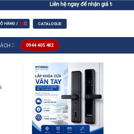
Liên hệ ngay để nhận giá tốt hơn giá 
IỎ HÀNG /
0
₫
CATALOGUE
SÁCH
0944 405 482
á