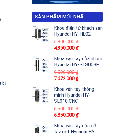
SẢN PHẨM MỚI NHẤT
g
Khóa điện tử khách sạn
Hyundai HY-HL02
5.800.000
₫
4.350.000
₫
Khóa vân tay cửa nhôm
Hyundai HY-SLS008F
9.590.000
₫
7.672.000
₫
 bị
Khóa vân tay thông
minh Hyundai HY-
SL010 CNC
6.500.000
₫
5.850.000
₫
Khóa vân tay cửa gỗ
tay gạt Hyundai HY-