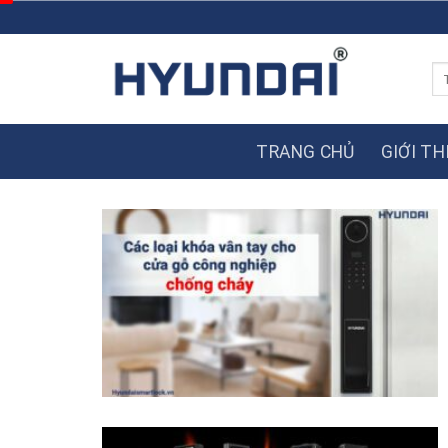
Skip
to
content
Tì
ki
TRANG CHỦ
GIỚI TH