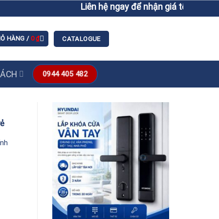
Liên hệ ngay để nhận giá tốt hơn giá 
IỎ HÀNG /
0
₫
CATALOGUE
SÁCH
0944 405 482
rẻ
ính