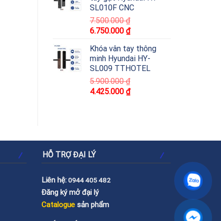
SL010F CNC
7.500.000
₫
6.750.000
₫
Khóa vân tay thông
minh Hyundai HY-
SL009 TTHOTEL
5.900.000
₫
4.425.000
₫
HỖ TRỢ ĐẠI LÝ
Liên hệ:
0944 405 482
Đăng ký mở đại lý
Catalogue
sản phẩm