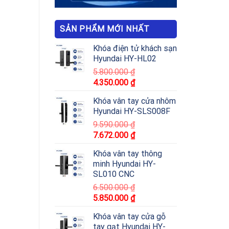
SẢN PHẨM MỚI NHẤT
Khóa điện tử khách sạn
Hyundai HY-HL02
5.800.000
₫
4.350.000
₫
Khóa vân tay cửa nhôm
Hyundai HY-SLS008F
9.590.000
₫
7.672.000
₫
Khóa vân tay thông
minh Hyundai HY-
SL010 CNC
6.500.000
₫
5.850.000
₫
Khóa vân tay cửa gỗ
tay gạt Hyundai HY-