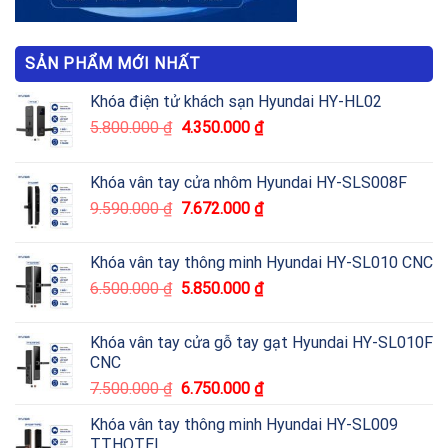
SẢN PHẨM MỚI NHẤT
Khóa điện tử khách sạn Hyundai HY-HL02
5.800.000
₫
4.350.000
₫
Khóa vân tay cửa nhôm Hyundai HY-SLS008F
9.590.000
₫
7.672.000
₫
Khóa vân tay thông minh Hyundai HY-SL010 CNC
6.500.000
₫
5.850.000
₫
Khóa vân tay cửa gỗ tay gạt Hyundai HY-SL010F
CNC
7.500.000
₫
6.750.000
₫
Khóa vân tay thông minh Hyundai HY-SL009
TTHOTEL