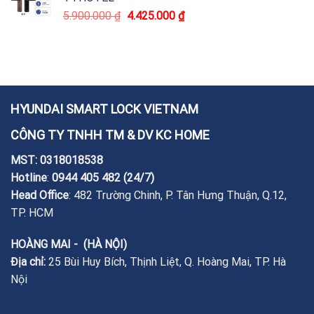
5.900.000
₫
4.425.000
₫
HYUNDAI SMART LOCK VIETNAM
CÔNG TY TNHH TM & DV KC HOME
MST: 0318018538
Hotline
:
0944 405 482
(24/7)
Head Office
: 482 Trường Chinh, P. Tân Hưng Thuận, Q.12,
TP. HCM
HOÀNG MAI - (HÀ NỘI)
Địa chỉ:
25 Bùi Huy Bích, Thịnh Liệt, Q. Hoàng Mai, TP. Hà
Nội