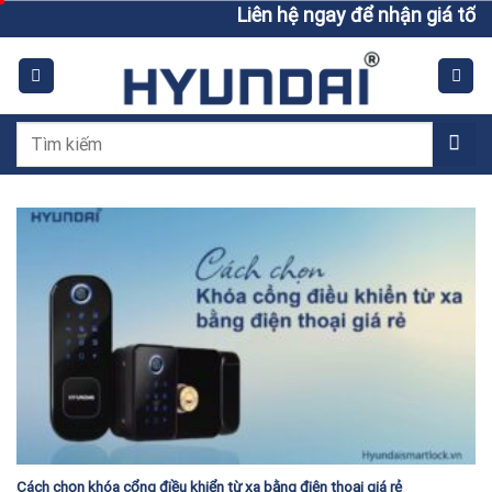
Skip
Liên hệ ngay để nhận giá tốt h
to
content
Tìm
kiếm:
Cách chọn khóa cổng điều khiển từ xa bằng điện thoại giá rẻ