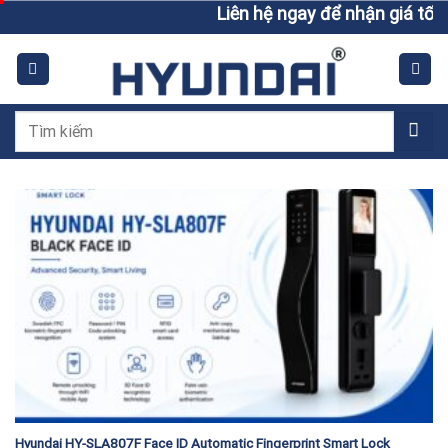
Skip
Liên hệ ngay để nhận giá tốt h
to
content
Tìm
kiếm:
Hyundai HY-SLA807F Face ID Automatic Fingerprint Smart Lock