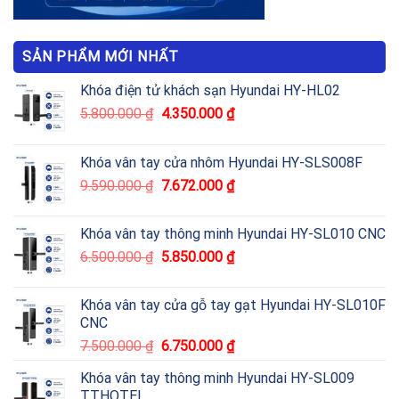
SẢN PHẨM MỚI NHẤT
Khóa điện tử khách sạn Hyundai HY-HL02
5.800.000
₫
4.350.000
₫
Khóa vân tay cửa nhôm Hyundai HY-SLS008F
9.590.000
₫
7.672.000
₫
Khóa vân tay thông minh Hyundai HY-SL010 CNC
6.500.000
₫
5.850.000
₫
Khóa vân tay cửa gỗ tay gạt Hyundai HY-SL010F
CNC
7.500.000
₫
6.750.000
₫
Khóa vân tay thông minh Hyundai HY-SL009
TTHOTEL