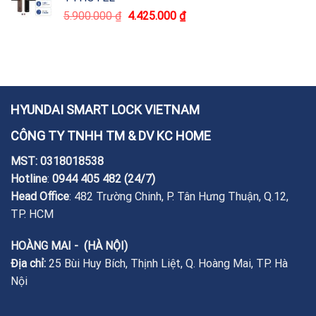
5.900.000
₫
4.425.000
₫
HYUNDAI SMART LOCK VIETNAM
CÔNG TY TNHH TM & DV KC HOME
MST: 0318018538
Hotline
:
0944 405 482
(24/7)
Head Office
: 482 Trường Chinh, P. Tân Hưng Thuận, Q.12,
TP. HCM
HOÀNG MAI - (HÀ NỘI)
Địa chỉ:
25 Bùi Huy Bích, Thịnh Liệt, Q. Hoàng Mai, TP. Hà
Nội