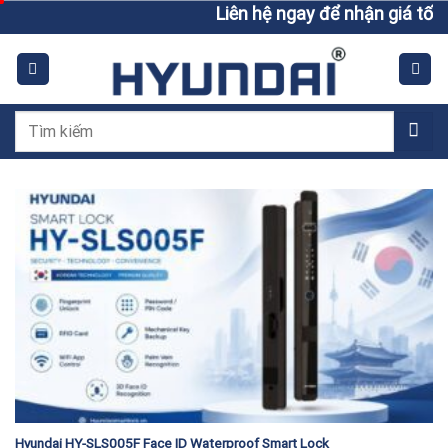
Skip
Liên hệ ngay để nhận giá tốt h
to
content
Tìm
kiếm:
Hyundai HY-SLS005F Face ID Waterproof Smart Lock