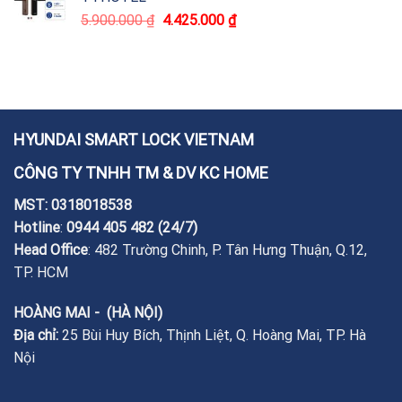
5.900.000
₫
4.425.000
₫
HYUNDAI SMART LOCK VIETNAM
CÔNG TY TNHH TM & DV KC HOME
MST: 0318018538
Hotline
:
0944 405 482
(24/7)
Head Office
: 482 Trường Chinh, P. Tân Hưng Thuận, Q.12,
TP. HCM
HOÀNG MAI - (HÀ NỘI)
Địa chỉ:
25 Bùi Huy Bích, Thịnh Liệt, Q. Hoàng Mai, TP. Hà
Nội