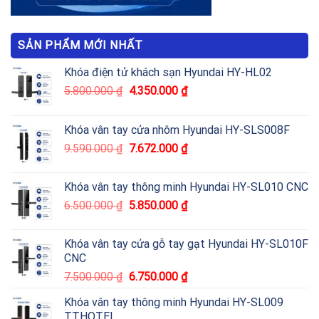
SẢN PHẨM MỚI NHẤT
Khóa điện tử khách sạn Hyundai HY-HL02
5.800.000
₫
4.350.000
₫
Khóa vân tay cửa nhôm Hyundai HY-SLS008F
9.590.000
₫
7.672.000
₫
Khóa vân tay thông minh Hyundai HY-SL010 CNC
6.500.000
₫
5.850.000
₫
Khóa vân tay cửa gỗ tay gạt Hyundai HY-SL010F
CNC
7.500.000
₫
6.750.000
₫
Khóa vân tay thông minh Hyundai HY-SL009
TTHOTEL