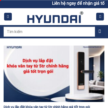
Skip
Liên hệ ngay để nhận giá tốt h
to
content
Tìm
kiếm:
Dịch vụ lắp đặt khóa vân tay từ 5tr chính hãng giá tốt trọn gói