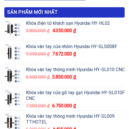
SẢN PHẨM MỚI NHẤT
Khóa điện tử khách sạn Hyundai HY-HL02
5.800.000
₫
4.350.000
₫
Khóa vân tay cửa nhôm Hyundai HY-SLS008F
9.590.000
₫
7.672.000
₫
Khóa vân tay thông minh Hyundai HY-SL010 CNC
6.500.000
₫
5.850.000
₫
Khóa vân tay cửa gỗ tay gạt Hyundai HY-SL010F
CNC
7.500.000
₫
6.750.000
₫
Khóa vân tay thông minh Hyundai HY-SL009
TTHOTEL