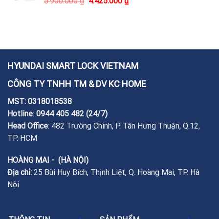
5.900.000
₫
4.425.000
₫
HYUNDAI SMART LOCK VIETNAM
CÔNG TY TNHH TM & DV KC HOME
MST: 0318018538
Hotline
:
0944 405 482
(24/7)
Head Office
: 482 Trường Chinh, P. Tân Hưng Thuận, Q.12,
TP. HCM
HOÀNG MAI - (HÀ NỘI)
Địa chỉ:
25 Bùi Huy Bích, Thịnh Liệt, Q. Hoàng Mai, TP. Hà
Nội