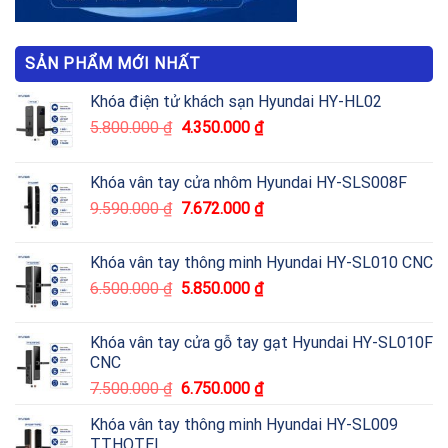
SẢN PHẨM MỚI NHẤT
Khóa điện tử khách sạn Hyundai HY-HL02
5.800.000
₫
4.350.000
₫
Khóa vân tay cửa nhôm Hyundai HY-SLS008F
9.590.000
₫
7.672.000
₫
Khóa vân tay thông minh Hyundai HY-SL010 CNC
6.500.000
₫
5.850.000
₫
Khóa vân tay cửa gỗ tay gạt Hyundai HY-SL010F
CNC
7.500.000
₫
6.750.000
₫
Khóa vân tay thông minh Hyundai HY-SL009
TTHOTEL