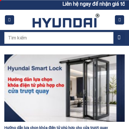
Skip
Liên hệ ngay để nhận giá tốt h
to
content
Tìm
kiếm:
Hướng dẫn lựa chọn khóa điện tử phù hợp cho cửa trượt quay