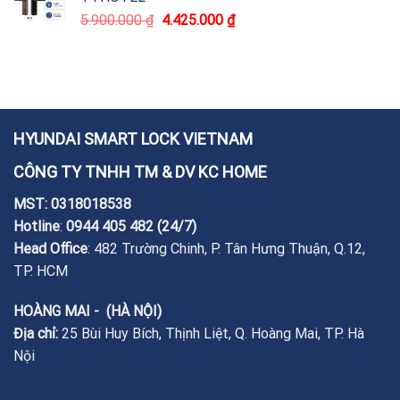
5.900.000
₫
4.425.000
₫
HYUNDAI SMART LOCK VIETNAM
CÔNG TY TNHH TM & DV KC HOME
MST: 0318018538
Hotline
:
0944 405 482
(24/7)
Head Office
: 482 Trường Chinh, P. Tân Hưng Thuận, Q.12,
TP. HCM
HOÀNG MAI - (HÀ NỘI)
Địa chỉ:
25 Bùi Huy Bích, Thịnh Liệt, Q. Hoàng Mai, TP. Hà
Nội