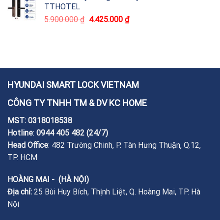
TTHOTEL
5.900.000
₫
4.425.000
₫
HYUNDAI SMART LOCK VIETNAM
CÔNG TY TNHH TM & DV KC HOME
MST: 0318018538
Hotline
:
0944 405 482
(24/7)
Head Office
: 482 Trường Chinh, P. Tân Hưng Thuận, Q.12,
TP. HCM
HOÀNG MAI - (HÀ NỘI)
Địa chỉ:
25 Bùi Huy Bích, Thịnh Liệt, Q. Hoàng Mai, TP. Hà
Nội