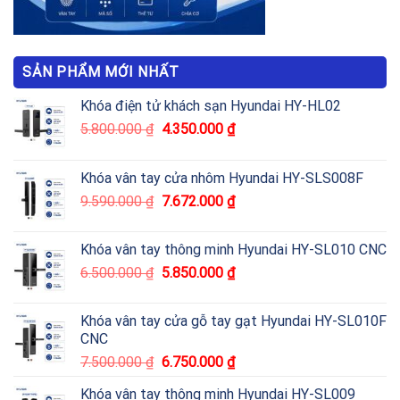
SẢN PHẨM MỚI NHẤT
Khóa điện tử khách sạn Hyundai HY-HL02
5.800.000
₫
4.350.000
₫
Khóa vân tay cửa nhôm Hyundai HY-SLS008F
9.590.000
₫
7.672.000
₫
Khóa vân tay thông minh Hyundai HY-SL010 CNC
6.500.000
₫
5.850.000
₫
Khóa vân tay cửa gỗ tay gạt Hyundai HY-SL010F
CNC
7.500.000
₫
6.750.000
₫
Khóa vân tay thông minh Hyundai HY-SL009