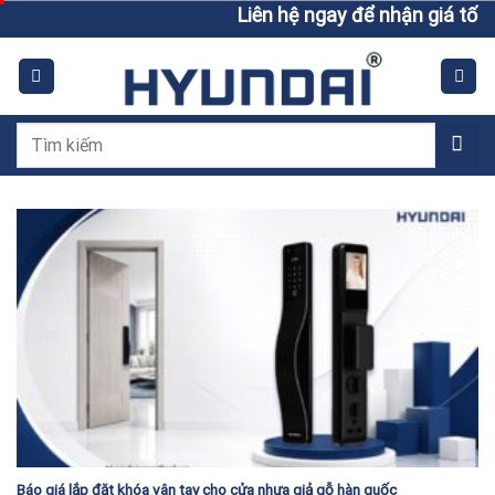
Skip
Liên hệ ngay để nhận giá tốt h
to
content
Tìm
kiếm:
Báo giá lắp đặt khóa vân tay cho cửa nhựa giả gỗ hàn quốc