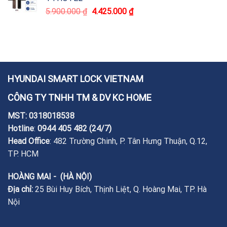
5.900.000
₫
4.425.000
₫
HYUNDAI SMART LOCK VIETNAM
CÔNG TY TNHH TM & DV KC HOME
MST: 0318018538
Hotline
:
0944 405 482
(24/7)
Head Office
: 482 Trường Chinh, P. Tân Hưng Thuận, Q.12,
TP. HCM
HOÀNG MAI - (HÀ NỘI)
Địa chỉ:
25 Bùi Huy Bích, Thịnh Liệt, Q. Hoàng Mai, TP. Hà
Nội