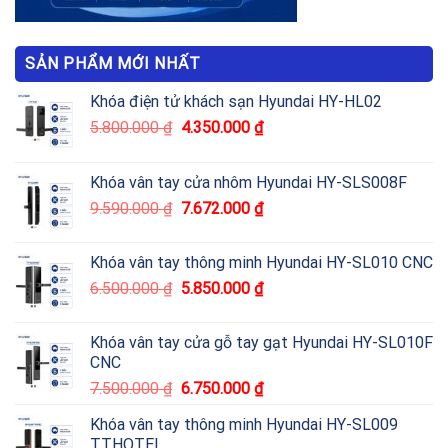
SẢN PHẨM MỚI NHẤT
Khóa điện tử khách sạn Hyundai HY-HL02
5.800.000
₫
4.350.000
₫
Khóa vân tay cửa nhôm Hyundai HY-SLS008F
9.590.000
₫
7.672.000
₫
Khóa vân tay thông minh Hyundai HY-SL010 CNC
6.500.000
₫
5.850.000
₫
Khóa vân tay cửa gỗ tay gạt Hyundai HY-SL010F
CNC
7.500.000
₫
6.750.000
₫
Khóa vân tay thông minh Hyundai HY-SL009
TTHOTEL