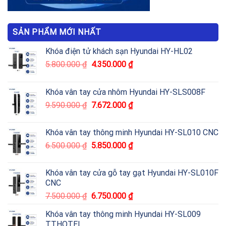
SẢN PHẨM MỚI NHẤT
Khóa điện tử khách sạn Hyundai HY-HL02
5.800.000
₫
4.350.000
₫
Khóa vân tay cửa nhôm Hyundai HY-SLS008F
9.590.000
₫
7.672.000
₫
Khóa vân tay thông minh Hyundai HY-SL010 CNC
6.500.000
₫
5.850.000
₫
Khóa vân tay cửa gỗ tay gạt Hyundai HY-SL010F
CNC
7.500.000
₫
6.750.000
₫
Khóa vân tay thông minh Hyundai HY-SL009
TTHOTEL