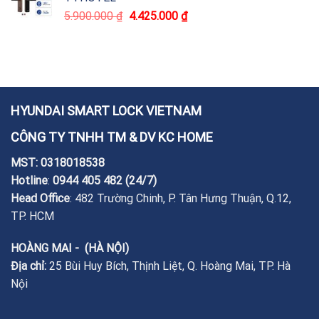
5.900.000
₫
4.425.000
₫
HYUNDAI SMART LOCK VIETNAM
CÔNG TY TNHH TM & DV KC HOME
MST: 0318018538
Hotline
:
0944 405 482
(24/7)
Head Office
: 482 Trường Chinh, P. Tân Hưng Thuận, Q.12,
TP. HCM
HOÀNG MAI - (HÀ NỘI)
Địa chỉ:
25 Bùi Huy Bích, Thịnh Liệt, Q. Hoàng Mai, TP. Hà
Nội