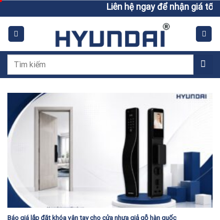
Skip
Liên hệ ngay để nhận giá tốt h
to
content
Tìm
kiếm:
Báo giá lắp đặt khóa vân tay cho cửa nhựa giả gỗ hàn quốc