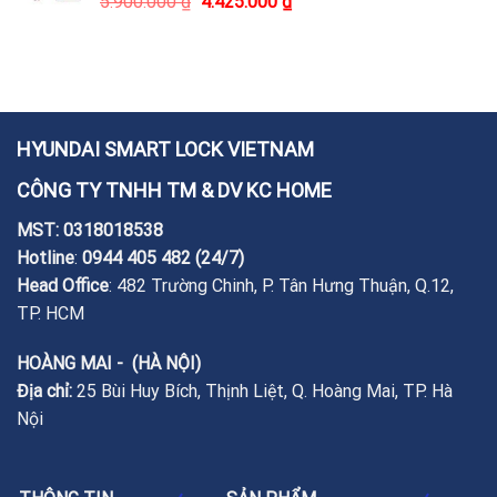
5.900.000
₫
4.425.000
₫
HYUNDAI SMART LOCK VIETNAM
CÔNG TY TNHH TM & DV KC HOME
MST: 0318018538
Hotline
:
0944 405 482
(24/7)
Head Office
: 482 Trường Chinh, P. Tân Hưng Thuận, Q.12,
TP. HCM
HOÀNG MAI - (HÀ NỘI)
Địa chỉ:
25 Bùi Huy Bích, Thịnh Liệt, Q. Hoàng Mai, TP. Hà
Nội