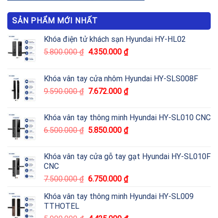
SẢN PHẨM MỚI NHẤT
Khóa điện tử khách sạn Hyundai HY-HL02
5.800.000
₫
4.350.000
₫
Khóa vân tay cửa nhôm Hyundai HY-SLS008F
9.590.000
₫
7.672.000
₫
Khóa vân tay thông minh Hyundai HY-SL010 CNC
6.500.000
₫
5.850.000
₫
Khóa vân tay cửa gỗ tay gạt Hyundai HY-SL010F
CNC
7.500.000
₫
6.750.000
₫
Khóa vân tay thông minh Hyundai HY-SL009
TTHOTEL