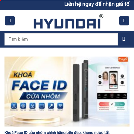
Skip
Liên hệ ngay để nhận giá tốt h
to
content
Tìm
kiếm:
Khoá Face ID cửa nhôm chính hãng bền đẹp, kháng nước tốt