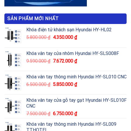
SẢN PHẨM MỚI NHẤT
Khóa điện tử khách sạn Hyundai HY-HL02
5.800.000
₫
4.350.000
₫
Khóa vân tay cửa nhôm Hyundai HY-SLS008F
9.590.000
₫
7.672.000
₫
Khóa vân tay thông minh Hyundai HY-SL010 CNC
6.500.000
₫
5.850.000
₫
Khóa vân tay cửa gỗ tay gạt Hyundai HY-SL010F
CNC
7.500.000
₫
6.750.000
₫
Khóa vân tay thông minh Hyundai HY-SL009
TTHOTEL