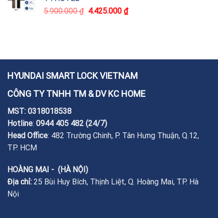
5.900.000
₫
4.425.000
₫
HYUNDAI SMART LOCK VIETNAM
CÔNG TY TNHH TM & DV KC HOME
MST: 0318018538
Hotline
:
0944 405 482
(24/7)
Head Office
: 482 Trường Chinh, P. Tân Hưng Thuận, Q.12,
TP. HCM
HOÀNG MAI - (HÀ NỘI)
Địa chỉ:
25 Bùi Huy Bích, Thịnh Liệt, Q. Hoàng Mai, TP. Hà
Nội