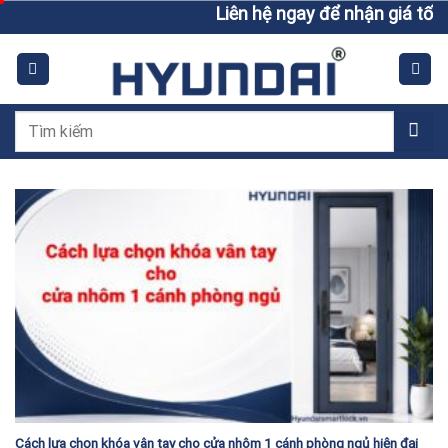
Skip
Liên hệ ngay để nhận giá tốt h
to
content
Tìm
kiếm:
Cách lựa chọn khóa vân tay cho cửa nhôm 1 cánh phòng ngủ hiện đại